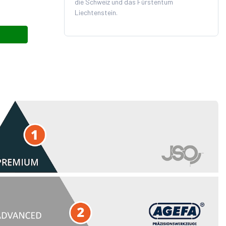
die Schweiz und das Fürstentum
CHF 87.56
97.29
Liechtenstein.
In den Warenkorb