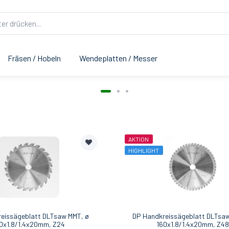
Fräsen / Hobeln
Wendeplatten / Messer
AKTION
HIGHLIGHT
eissägeblatt DLTsaw MMT, ø
DP Handkreissägeblatt DLTsa
0x1.8/1.4x20mm, Z24
160x1.8/1.4x20mm, Z4