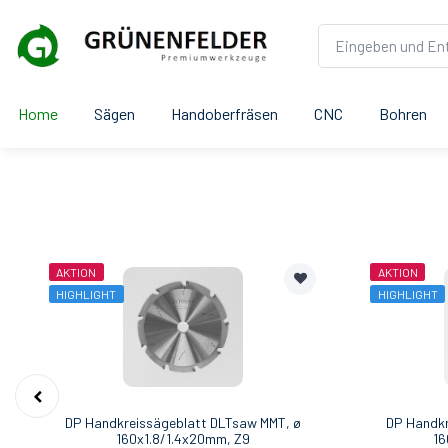
Home
Sägen
Handoberfräsen
CNC
Bohren
AKTION
AKTION
HIGHLIGHT
HIGHLIGHT
DP Handkreissägeblatt DLTsaw MMT, ø
DP Handkr
160x1.8/1.4x20mm, Z9
16