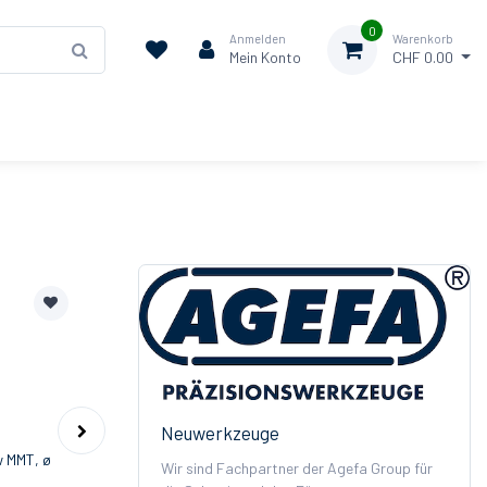
0
Anmelden
Warenkorb
Mein Konto
CHF 0.00
AKTION
HIGHLIGHT
Neuwerkzeuge
w MMT, ø
DP Handkreissägeblatt DLTsaw MMT, ø
Wir sind Fachpartner der Agefa Group für
8
160x2.2/1.6x20mm, Z9