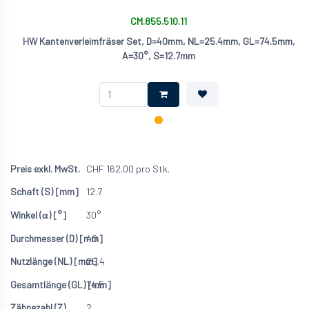
CM.855.510.11
HW Kantenverleimfräser Set, D=40mm, NL=25.4mm, GL=74.5mm,
A=30°, S=12.7mm
CHF
162.00
pro Stk.
12.7
30°
40
25.4
74.5
2