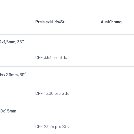
4-schneidig
mit Brustnut
Preis exkl. MwSt.
Ausführung
mit Spanleitstufe
2x1,5mm, 35°
CHF
3.53
pro Stk.
14x2.0mm, 30°
CHF
15.00
pro Stk.
x9x1.5mm
CHF
23.25
pro Stk.