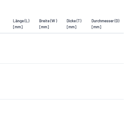
27
2
Länge (L)
Breite (W )
Dicke (T)
Durchmesser (D)
16
[mm]
[mm]
[mm]
[mm]