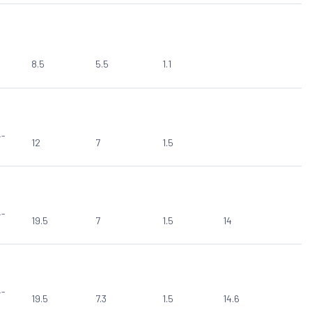
8.5
5.5
1.1
4-
12
7
1.5
4-
19.5
7
1.5
14
4-
19.5
7.3
1.5
14.6