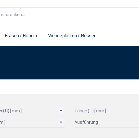
Fräsen / Hobeln
Wendeplatten / Messer
r (D) [mm]
Länge (L) [mm]
mm]
Ausführung
2-schneidig