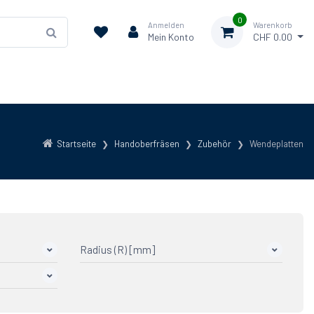
0
Anmelden
Warenkorb
Mein Konto
CHF 0.00
Startseite
Handoberfräsen
Zubehör
Wendeplatten
Radius (R) [mm]
7