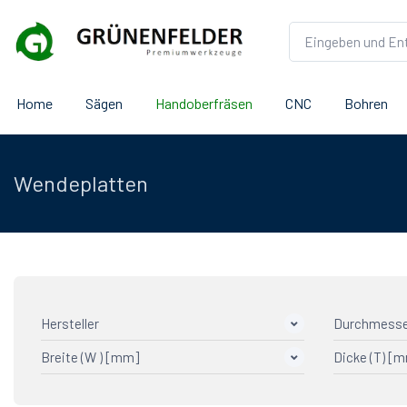
Home
Sägen
Handoberfräsen
CNC
Bohren
Wendeplatten
Hersteller
Durchmesse
Breite (W ) [mm]
Dicke (T) [
CMT
3
HWS
36