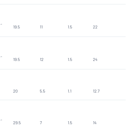
4-
19.5
11
1.5
22
4-
19.5
12
1.5
24
20
5.5
1.1
12.7
4-
29.5
7
1.5
14