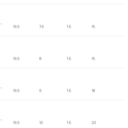
4-
19.5
7.5
1.5
15
19.5
8
1.5
15
4-
19.5
9
1.5
18
4-
19.5
10
1.5
20