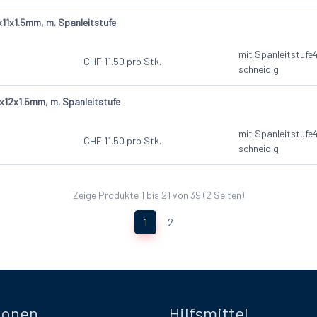
1x1.5mm, m. Spanleitstufe
mit Spanleitstufe
CHF
11.50
pro Stk.
schneidig
12x1.5mm, m. Spanleitstufe
mit Spanleitstufe
CHF
11.50
pro Stk.
schneidig
Zeige Produkte 1 bis 21 von 39 (2 Seiten)
(current)
1
2
ionen
Hilfsmittel