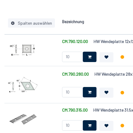
Bezeichnung
Spalten auswählen
CM.790.120.00
HW Wendeplatte 12x1
Ausführung
Länge (L) [mm]
Breite (W ) [mm]
Dicke (T) [mm]
CM.790.280.00
HW Wendeplatte 28x
Durchmesser (D) [mm]
CM.790.315.00
HW Wendeplatte 31.5