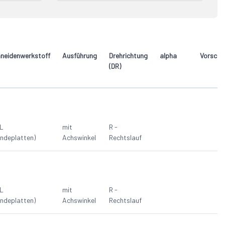
R - Rechtslauf
4
6
neidenwerkstoff
Ausführung
Drehrichtung
alpha
Vorschu
(DR)
L
mit
R -
ndeplatten)
Achswinkel
Rechtslauf
L
mit
R -
ndeplatten)
Achswinkel
Rechtslauf