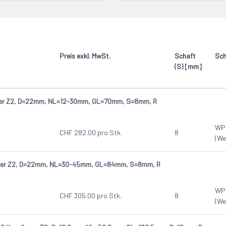
1
tückt
mit Achswinkel
2
endeplatten)
4
Preis exkl. MwSt.
Schaft
Sch
(S) [mm]
er Z2, D=22mm, NL=12-30mm, GL=70mm, S=8mm, R
WP
CHF
282.00
pro Stk.
8
(We
ser Z2, D=22mm, NL=30-45mm, GL=84mm, S=8mm, R
WP
CHF
305.00
pro Stk.
8
(We