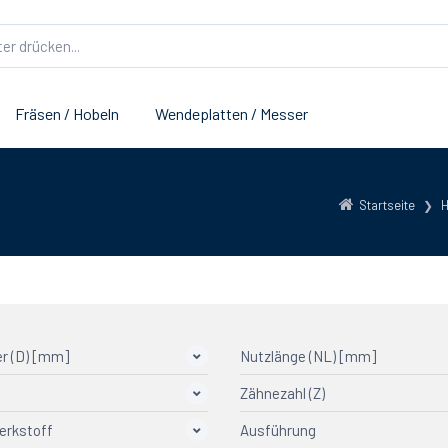
Fräsen / Hobeln
Wendeplatten / Messer
Startseite
H
r (D) [mm]
Nutzlänge (NL) [mm]
Zähnezahl (Z)
erkstoff
Ausführung
1