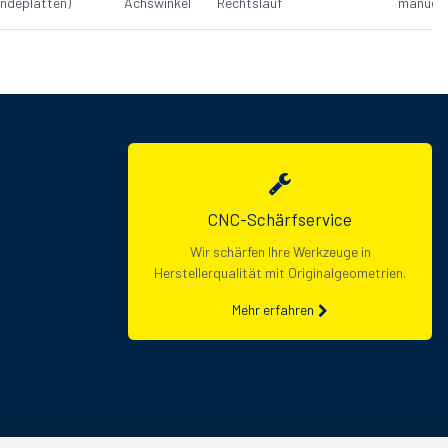
ndeplatten)
Achswinkel
Rechtslauf
manuell
CNC-Schärfservice
Wir schärfen Ihre Werkzeuge in
Herstellerqualität mit Originalgeometrien.
Mehr erfahren