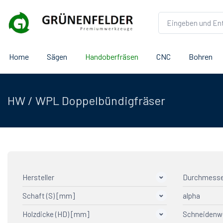
Home
Sägen
Handoberfräsen
CNC
Bohren
HW / WPL Doppelbündigfräser
Hersteller
Durchmesse
Schaft (S) [mm]
alpha
AGEFA Präzisionswerkzeuge
2
CMT
2
Holzdicke (HD) [mm]
Schneidenw
12
-3°
2