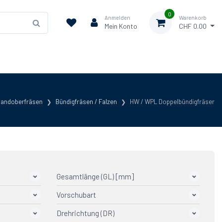
0
Anmelden
Warenkorb
Mein Konto
CHF 0.00
andoberfräsen
Bündigfräsen / Falzen
HW / WPL Doppelbündigfräser
Gesamtlänge (GL) [mm]
Vorschubart
Drehrichtung (DR)
MAN - manuell
2