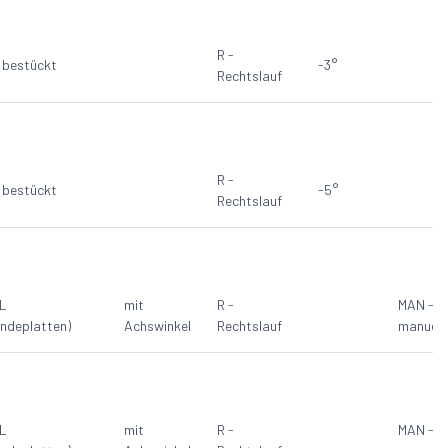
R -
bestückt
-3°
Rechtslauf
R -
bestückt
-5°
Rechtslauf
L
mit
R -
MAN -
ndeplatten)
Achswinkel
Rechtslauf
manuell
L
mit
R -
MAN -