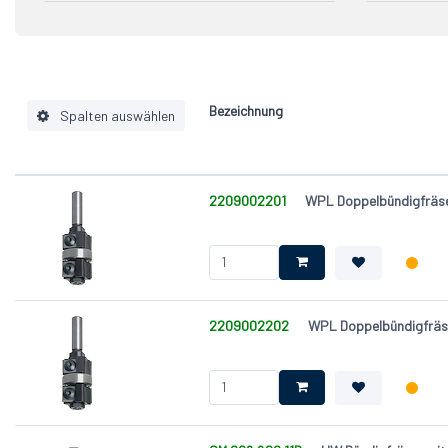
HWS
2
8
-5°
4
HW bes
WPL (W
Bezeichnung
Spalten auswählen
Schaft (S) [mm]
2209002201
WPL Doppelbündigfräs
Schneidenwerkstoff
Ausführung
Drehrichtung (DR)
alpha
Vorschubart
2209002202
WPL Doppelbündigfrä
Durchmesser (D) [mm]
Nutzlänge (NL) [mm]
Gesamtlänge (GL) [mm]
Zähnezahl (Z)