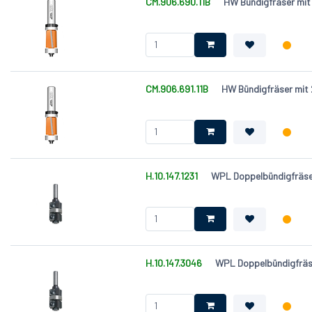
CM.906.690.11B
HW Bündigfräser mit
Holzdicke (HD) [mm]
CM.906.691.11B
HW Bündigfräser mit
H.10.147.1231
WPL Doppelbündigfräs
H.10.147.3046
WPL Doppelbündigfrä