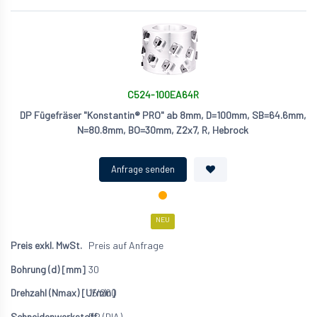
C524-100EA64R
DP Fügefräser "Konstantin® PRO" ab 8mm, D=100mm, SB=64.6mm,
N=80.8mm, BO=30mm, Z2x7, R, Hebrock
NEU
Preis auf Anfrage
30
15'200
DP (DIA)