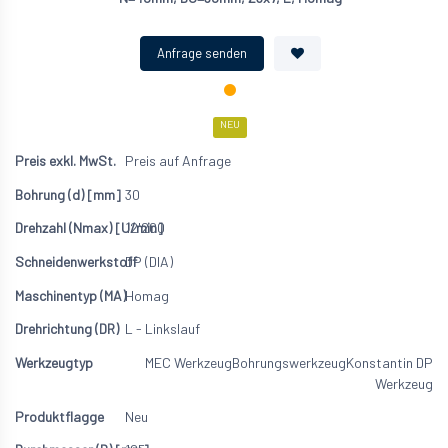
NEU
Preis auf Anfrage
30
12'200
DP (DIA)
Homag
L - Linkslauf
MEC Werkzeug
Bohrungswerkzeug
Konstantin DP
Werkzeug
Neu