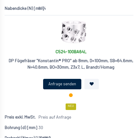
57.4
C524-100BA64L
DP Fügefräser "Konstantin® PRO" ab 8mm, D=100mm, SB=64.6mm,
N=40.6mm, BO=30mm, Z3x7, L, Brandt/Homag
NEU
Preis auf Anfrage
30
15'200