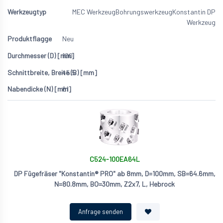
MEC Werkzeug
Bohrungswerkzeug
Konstantin DP
Werkzeug
Neu
100
45.5
61
C524-100EA64L
DP Fügefräser "Konstantin® PRO" ab 8mm, D=100mm, SB=64.6mm,
N=80.8mm, BO=30mm, Z2x7, L, Hebrock