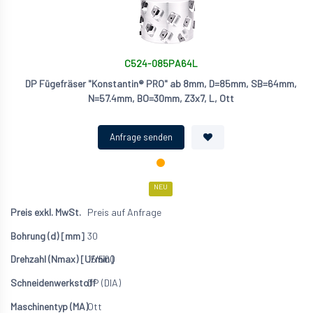
C524-085PA64L
DP Fügefräser "Konstantin® PRO" ab 8mm, D=85mm, SB=64mm,
N=57.4mm, BO=30mm, Z3x7, L, Ott
NEU
Preis auf Anfrage
30
15'500
DP (DIA)
Ott