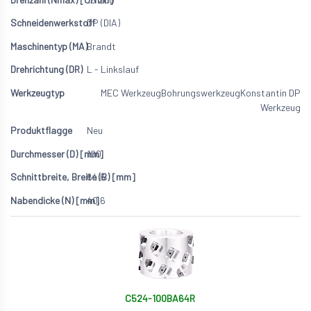
DP (DIA)
Brandt
L - Linkslauf
MEC Werkzeug
Bohrungswerkzeug
Konstantin DP
Werkzeug
Neu
100
64.6
40.6
C524-100BA64R