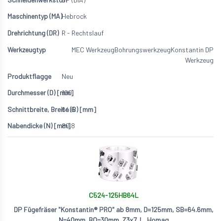
Hebrock
R - Rechtslauf
MEC Werkzeug
Bohrungswerkzeug
Konstantin DP
Werkzeug
Neu
100
64.6
80.8
C524-125HB64L
DP Fügefräser "Konstantin® PRO" ab 8mm, D=125mm, SB=64.6mm,
N=40mm, BO=30mm, Z3x7, L, Homag