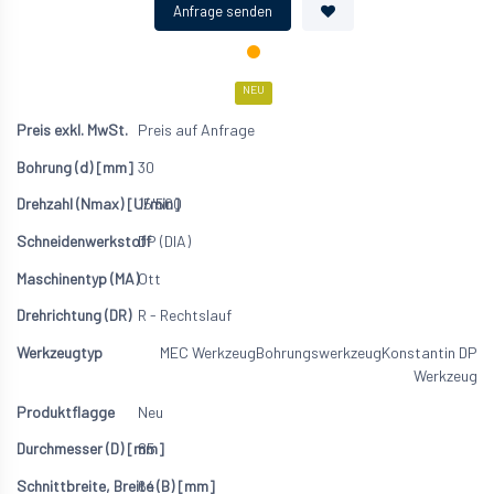
NEU
Preis auf Anfrage
30
15'500
DP (DIA)
Ott
R - Rechtslauf
MEC Werkzeug
Bohrungswerkzeug
Konstantin DP
Werkzeug
Neu
85
64