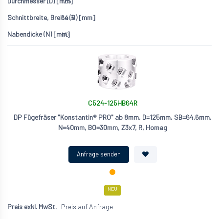
125
64.6
40
C524-125HB64R
DP Fügefräser "Konstantin® PRO" ab 8mm, D=125mm, SB=64.6mm,
N=40mm, BO=30mm, Z3x7, R, Homag
NEU
Preis auf Anfrage