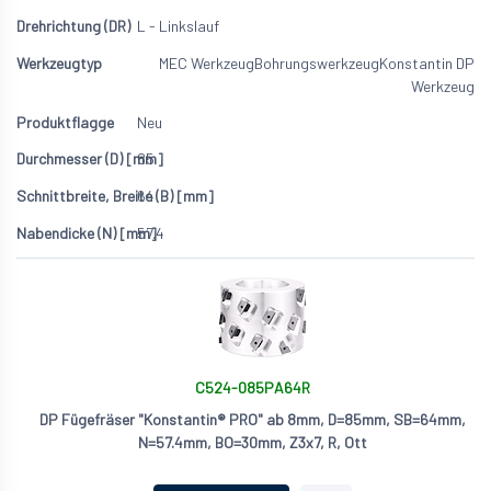
L - Linkslauf
MEC Werkzeug
Bohrungswerkzeug
Konstantin DP
Werkzeug
Neu
85
64
57.4
C524-085PA64R
DP Fügefräser "Konstantin® PRO" ab 8mm, D=85mm, SB=64mm,
N=57.4mm, BO=30mm, Z3x7, R, Ott