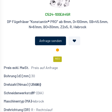
C524-100EA45R
DP Fügefräser "Konstantin® PRO" ab 8mm, D=100mm, SB=45.5mm,
N=61mm, BO=30mm, Z2x5, R, Hebrock
NEU
Preis auf Anfrage
30
15'200
DP (DIA)
Hebrock
R - Rechtslauf