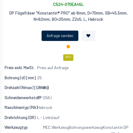
C524-070EA45L
DP Fügefräser "Konstantin® PRO" ab 8mm, D=70mm, SB=45.5mm,
N=62mm, BO=25mm, Z2x5, L, Hebrock
NEU
Preis auf Anfrage
25
18'000
DP (DIA)
Hebrock
L - Linkslauf
MEC Werkzeug
Bohrungswerkzeug
Konstantin DP