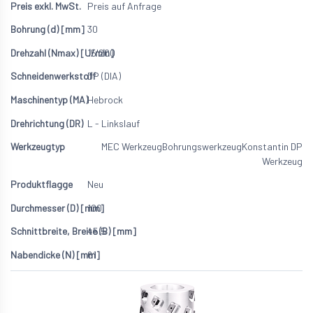
Preis auf Anfrage
30
15'200
DP (DIA)
Hebrock
L - Linkslauf
MEC Werkzeug
Bohrungswerkzeug
Konstantin DP
Werkzeug
Neu
100
45.5
61