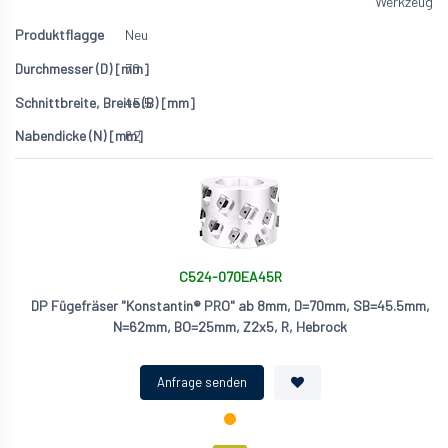
Werkzeug
Neu
70
45.5
62
C524-070EA45R
DP Fügefräser "Konstantin® PRO" ab 8mm, D=70mm, SB=45.5mm,
N=62mm, BO=25mm, Z2x5, R, Hebrock