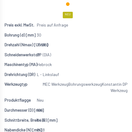
NEU
Preis auf Anfrage
30
15'200
DP (DIA)
Hebrock
L - Linkslauf
MEC Werkzeug
Bohrungswerkzeug
Konstantin DP
Werkzeug
Neu
100
64.6
80.8