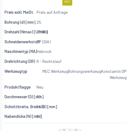
NEU
Preis auf Anfrage
25
18'000
DP (DIA)
Hebrock
R - Rechtslauf
MEC Werkzeug
Bohrungswerkzeug
Konstantin DP
Werkzeug
Neu
70
45.5
62