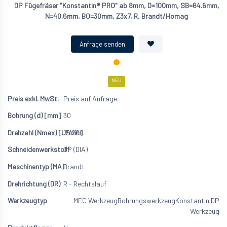
DP Fügefräser "Konstantin® PRO" ab 8mm, D=100mm, SB=64.6mm,
N=40.6mm, BO=30mm, Z3x7, R, Brandt/Homag
NEU
Preis auf Anfrage
30
15'200
DP (DIA)
Brandt
R - Rechtslauf
MEC Werkzeug
Bohrungswerkzeug
Konstantin DP
Werkzeug