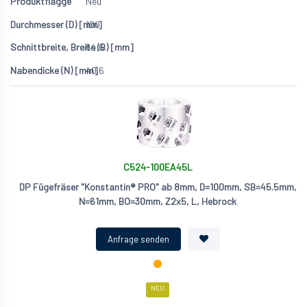
Neu
100
64.6
40.6
C524-100EA45L
DP Fügefräser "Konstantin® PRO" ab 8mm, D=100mm, SB=45.5mm,
N=61mm, BO=30mm, Z2x5, L, Hebrock
NEU