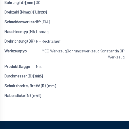
30
12'200
DP (DIA)
Homag
R - Rechtslauf
MEC Werkzeug
Bohrungswerkzeug
Konstantin DP
Werkzeug
Neu
125
64.6
40