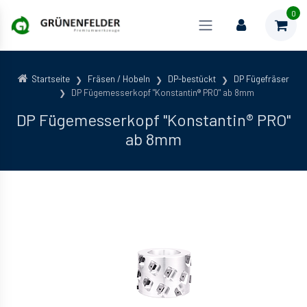
0
Startseite
Fräsen / Hobeln
DP-bestückt
DP Fügefräser
DP Fügemesserkopf "Konstantin® PRO" ab 8mm
DP Fügemesserkopf "Konstantin® PRO"
ab 8mm