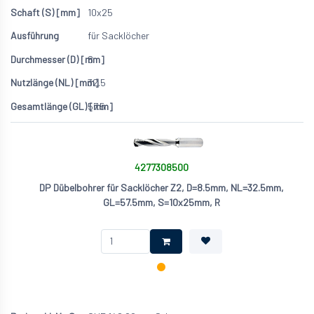
10x25
für Sacklöcher
8
32.5
57.5
4277308500
DP Dübelbohrer für Sacklöcher Z2, D=8.5mm, NL=32.5mm,
GL=57.5mm, S=10x25mm, R