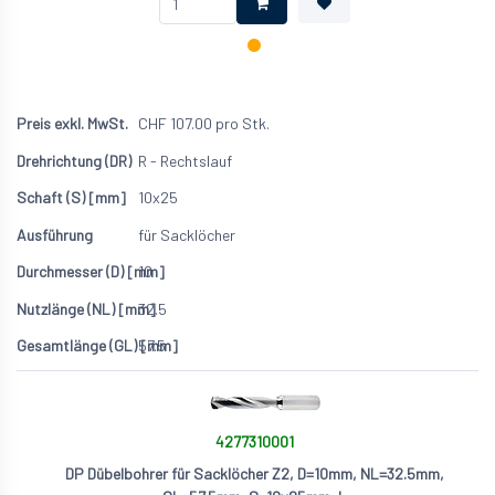
CHF
107.00
pro Stk.
R - Rechtslauf
10x25
für Sacklöcher
10
32.5
57.5
4277310001
DP Dübelbohrer für Sacklöcher Z2, D=10mm, NL=32.5mm,