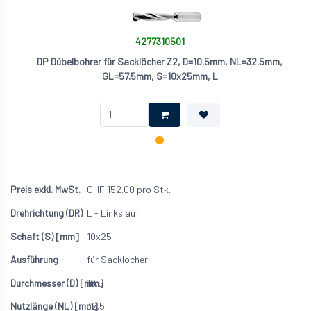
4277310501
DP Dübelbohrer für Sacklöcher Z2, D=10.5mm, NL=32.5mm,
GL=57.5mm, S=10x25mm, L
CHF
152.00
pro Stk.
L - Linkslauf
10x25
für Sacklöcher
10.5
32.5