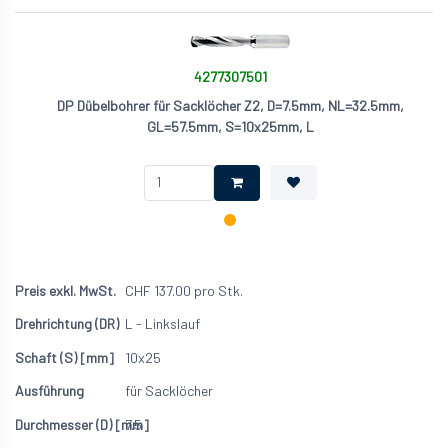
4277307501
DP Dübelbohrer für Sacklöcher Z2, D=7.5mm, NL=32.5mm,
GL=57.5mm, S=10x25mm, L
CHF
137.00
pro Stk.
L - Linkslauf
10x25
für Sacklöcher
7.5