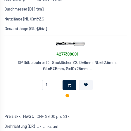
8
32.5
57.5
4277308001
DP Dübelbohrer für Sacklöcher Z2, D=8mm, NL=32.5mm,
GL=57.5mm, S=10x25mm, L
CHF
99.00
pro Stk.
L - Linkslauf