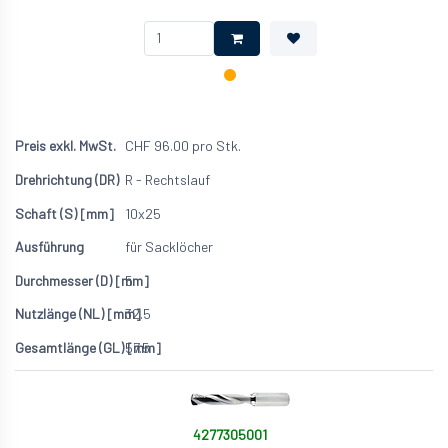
CHF
96.00
pro Stk.
R - Rechtslauf
10x25
für Sacklöcher
5
32.5
57.5
4277305001