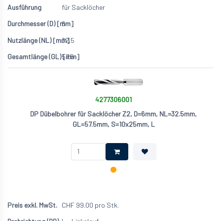
für Sacklöcher
6
32.5
57.5
4277306001
DP Dübelbohrer für Sacklöcher Z2, D=6mm, NL=32.5mm,
GL=57.5mm, S=10x25mm, L
CHF
99.00
pro Stk.