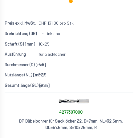
CHF
131.00
pro Stk.
L - Linkslauf
10x25
für Sacklöcher
6.5
32.5
57.5
4277307000
DP Dübelbohrer für Sacklöcher Z2, D=7mm, NL=32.5mm,
GL=57.5mm, S=10x25mm, R