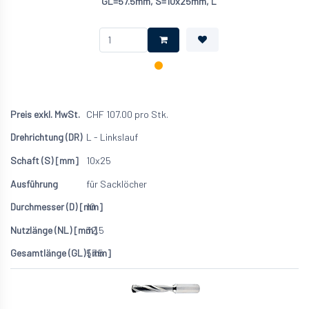
GL=57.5mm, S=10x25mm, L
CHF
107.00
pro Stk.
L - Linkslauf
10x25
für Sacklöcher
10
32.5
57.5