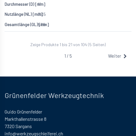
11
32.5
57.5
Zeige Produkte 1 bis 21 von 104 (5 Seiten)
1 / 5
Weiter
Grünenfelder Werkzeugtechnik
Guido Grünenfelder
Markthallenstrasse 8
7320 Sargans
info@werkzeugschleiferei.ch