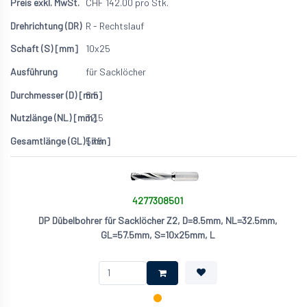
CHF
142.00
pro Stk.
R - Rechtslauf
10x25
für Sacklöcher
8.5
32.5
57.5
4277308501
DP Dübelbohrer für Sacklöcher Z2, D=8.5mm, NL=32.5mm,
GL=57.5mm, S=10x25mm, L