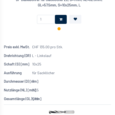
GL=57.5mm, S=10x25mm, L
CHF
135.00
pro Stk.
L - Linkslauf
10x25
für Sacklöcher
7
32.5
57.5