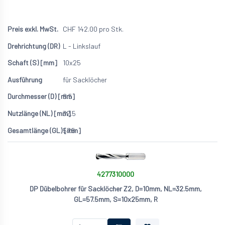
CHF
142.00
pro Stk.
L - Linkslauf
10x25
für Sacklöcher
8.5
32.5
57.5
4277310000
DP Dübelbohrer für Sacklöcher Z2, D=10mm, NL=32.5mm,
GL=57.5mm, S=10x25mm, R