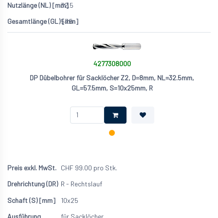
32.5
57.5
4277308000
DP Dübelbohrer für Sacklöcher Z2, D=8mm, NL=32.5mm,
GL=57.5mm, S=10x25mm, R
CHF
99.00
pro Stk.
R - Rechtslauf
10x25
für Sacklöcher