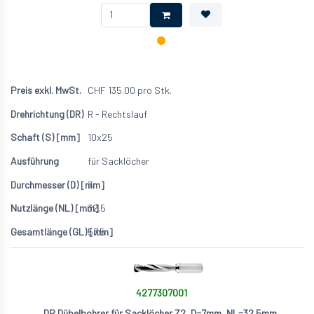
CHF
135.00
pro Stk.
R - Rechtslauf
10x25
für Sacklöcher
7
32.5
57.5
4277307001
DP Dübelbohrer für Sacklöcher Z2, D=7mm, NL=32.5mm,