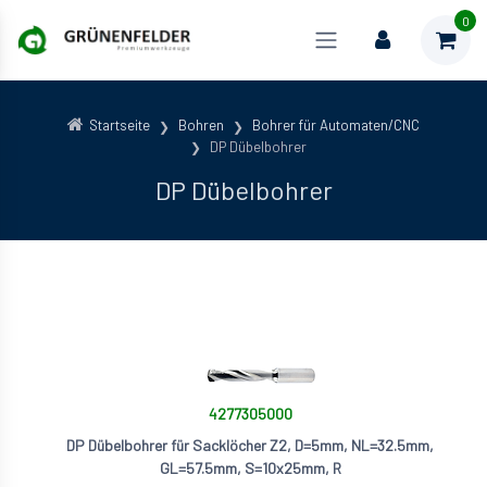
0
Startseite
Bohren
Bohrer für Automaten/CNC
DP Dübelbohrer
DP Dübelbohrer
4277305000
DP Dübelbohrer für Sacklöcher Z2, D=5mm, NL=32.5mm,
GL=57.5mm, S=10x25mm, R