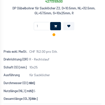
4277310500
DP Dübelbohrer für Sacklöcher Z2, D=10.5mm, NL=32.5mm,
GL=57.5mm, S=10x25mm, R
CHF
152.00
pro Stk.
R - Rechtslauf
10x25
für Sacklöcher
10.5
32.5
57.5