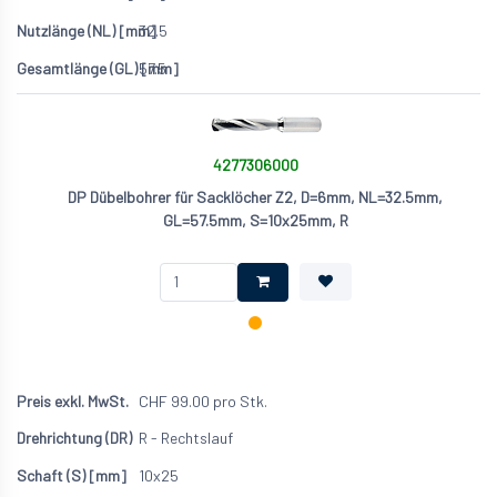
32.5
57.5
4277306000
DP Dübelbohrer für Sacklöcher Z2, D=6mm, NL=32.5mm,
GL=57.5mm, S=10x25mm, R
CHF
99.00
pro Stk.
R - Rechtslauf
10x25