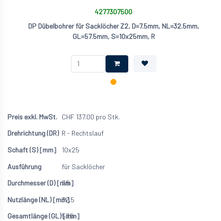
4277307500
DP Dübelbohrer für Sacklöcher Z2, D=7.5mm, NL=32.5mm,
GL=57.5mm, S=10x25mm, R
CHF
137.00
pro Stk.
R - Rechtslauf
10x25
für Sacklöcher
7.5
32.5
57.5