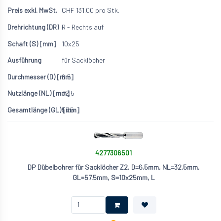
CHF
131.00
pro Stk.
R - Rechtslauf
10x25
für Sacklöcher
6.5
32.5
57.5
4277306501
DP Dübelbohrer für Sacklöcher Z2, D=6.5mm, NL=32.5mm,
GL=57.5mm, S=10x25mm, L