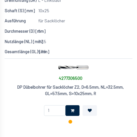
L - Linkslauf
10x25
für Sacklöcher
6
32.5
57.5
4277306500
DP Dübelbohrer für Sacklöcher Z2, D=6.5mm, NL=32.5mm,
GL=57.5mm, S=10x25mm, R