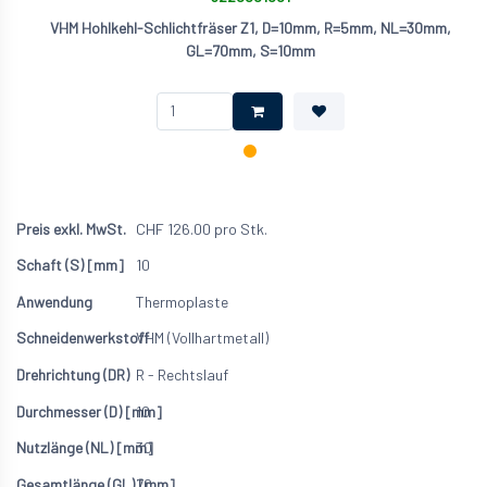
VHM Hohlkehl-Schlichtfräser Z1, D=10mm, R=5mm, NL=30mm,
GL=70mm, S=10mm
CHF
126.00
pro Stk.
10
Thermoplaste
VHM (Vollhartmetall)
R - Rechtslauf
10
30
70