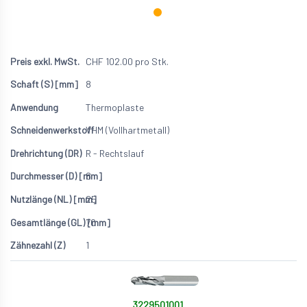
CHF
102.00
pro Stk.
8
Thermoplaste
VHM (Vollhartmetall)
R - Rechtslauf
8
25
70
1
3229501001