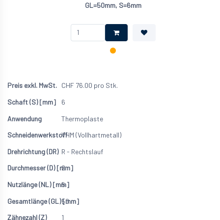
GL=50mm, S=6mm
CHF
76.00
pro Stk.
6
Thermoplaste
VHM (Vollhartmetall)
R - Rechtslauf
2
5
50
1