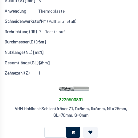
6
Thermoplaste
VHM (Vollhartmetall)
R - Rechtslauf
6
20
60
1
3229500801
VHM Hohlkehl-Schlichtfräser Z1, D=8mm, R=4mm, NL=25mm,
GL=70mm, S=8mm