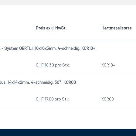
idig
Oertli
2
Preis exkl. MwSt.
Hartmetallsorte
- System OERTLI, 16x16x3mm, 4-schneidig, KCR18+
CHF
18.30
pro Stk.
KCR18+
us, 14x14x2mm, 4-schneidig, 30°, KCR08
CHF
17.00
pro Stk.
KCR08