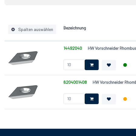
KCR08
4-schne
1
KCR18+
1
Bezeichnung
Spalten auswählen
14492040
HW Vorschneider Rhombus 
Hartmetallsorte
Ausführung
System
Löcher
6204001408
HW Vorschneider Rhomb
Länge (L) [mm]
Breite (W ) [mm]
Dicke (T) [mm]