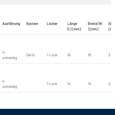
1-Loch
1
2
Ausführung
System
Löcher
Länge
Breite (W
Dick
(L) [mm]
) [mm]
[mm
4-
Oertli
1-Loch
16
16
3
schneidig
4-
1-Loch
14
14
2
schneidig