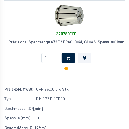
3207901101
Präzisions-Spannzange 472E / ER40, D=41, GL=46, Spann-ø=11mm
CHF
26.00
pro Stk.
DIN 472 E / ER40
41
11
46