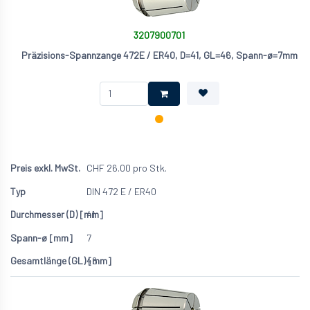
3207900701
Präzisions-Spannzange 472E / ER40, D=41, GL=46, Spann-ø=7mm
CHF
26.00
pro Stk.
DIN 472 E / ER40
41
7
46