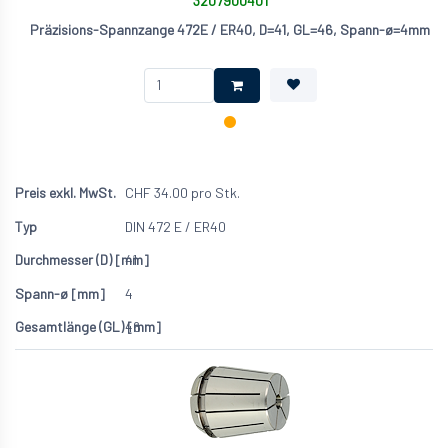
3207900401
Präzisions-Spannzange 472E / ER40, D=41, GL=46, Spann-ø=4mm
CHF
34.00
pro Stk.
DIN 472 E / ER40
41
4
46