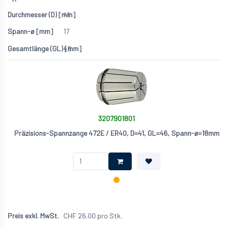
41
17
46
3207901801
Präzisions-Spannzange 472E / ER40, D=41, GL=46, Spann-ø=18mm
CHF
26.00
pro Stk.