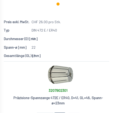
CHF
26.00
pro Stk.
DIN 472 E / ER40
41
22
46
3207902301
Präzisions-Spannzange 472E / ER40, D=41, GL=46, Spann-
ø=23mm