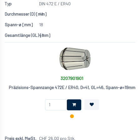
DIN 472 E / ER40
41
18
46
3207901901
Präzisions-Spannzange 472E / ER40, D=41, GL=46, Spann-ø=19mm
CHF
26.00
pro Stk.