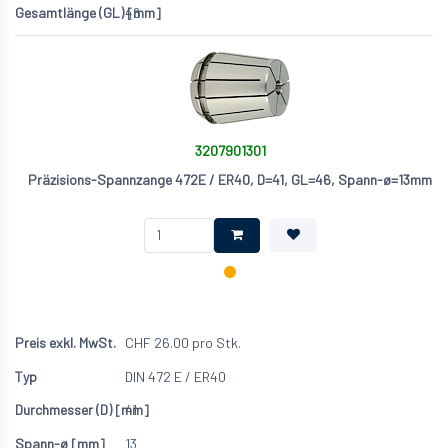
46
3207901301
Präzisions-Spannzange 472E / ER40, D=41, GL=46, Spann-ø=13mm
CHF
26.00
pro Stk.
DIN 472 E / ER40
41
13