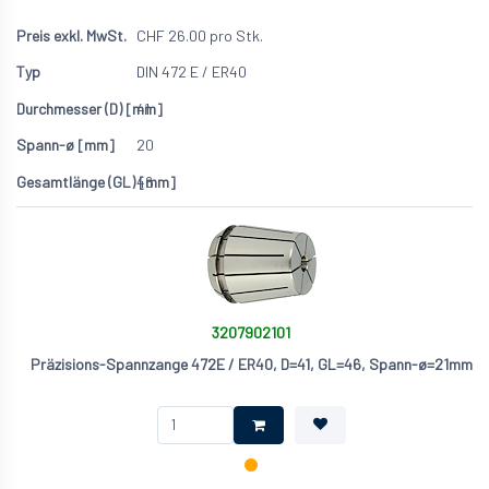
CHF
26.00
pro Stk.
DIN 472 E / ER40
41
20
46
3207902101
Präzisions-Spannzange 472E / ER40, D=41, GL=46, Spann-ø=21mm