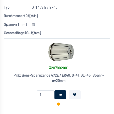
DIN 472 E / ER40
41
19
46
3207902001
Präzisions-Spannzange 472E / ER40, D=41, GL=46, Spann-
ø=20mm