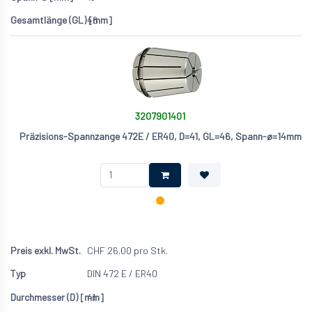
46
3207901401
Präzisions-Spannzange 472E / ER40, D=41, GL=46, Spann-ø=14mm
CHF
26.00
pro Stk.
DIN 472 E / ER40
41