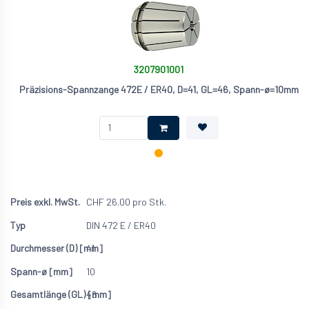
3207901001
Präzisions-Spannzange 472E / ER40, D=41, GL=46, Spann-ø=10mm
CHF
26.00
pro Stk.
DIN 472 E / ER40
41
10
46