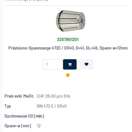
3207901201
Präzisions-Spannzange 472E / ER40, D=41, GL=46, Spann-ø=12mm
CHF
26.00
pro Stk.
DIN 472 E / ER40
41
12