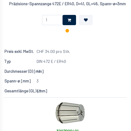
Präzisions-Spannzange 472E / ER40, D=41, GL=46, Spann-ø=3mm
CHF
34.00
pro Stk.
DIN 472 E / ER40
41
3
46