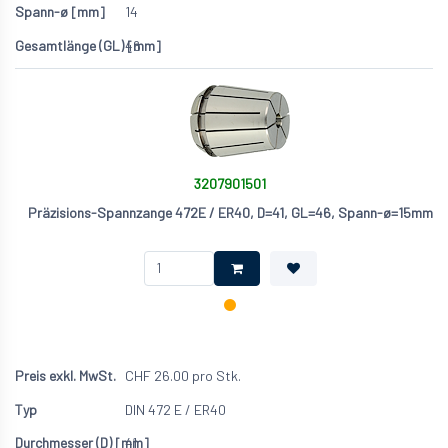
14
46
3207901501
Präzisions-Spannzange 472E / ER40, D=41, GL=46, Spann-ø=15mm
CHF
26.00
pro Stk.
DIN 472 E / ER40
41