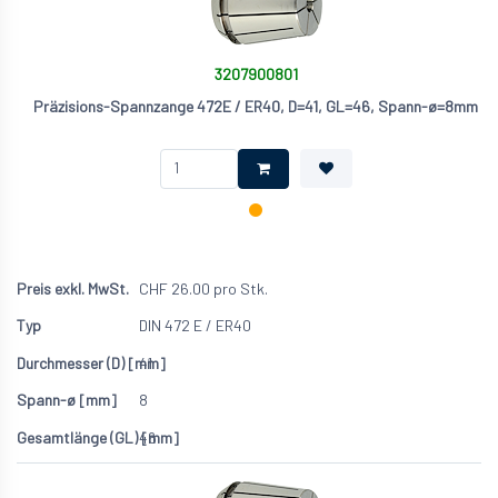
3207900801
Präzisions-Spannzange 472E / ER40, D=41, GL=46, Spann-ø=8mm
CHF
26.00
pro Stk.
DIN 472 E / ER40
41
8
46