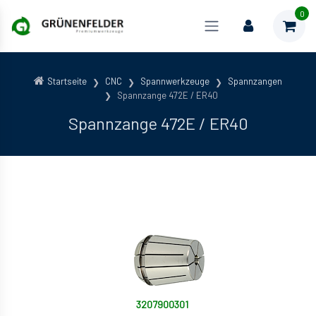
0
Startseite
CNC
Spannwerkzeuge
Spannzangen
Spannzange 472E / ER40
Spannzange 472E / ER40
3207900301