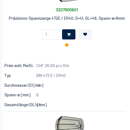
3207900601
Präzisions-Spannzange 472E / ER40, D=41, GL=46, Spann-ø=6mm
CHF
26.00
pro Stk.
DIN 472 E / ER40
41
6
46