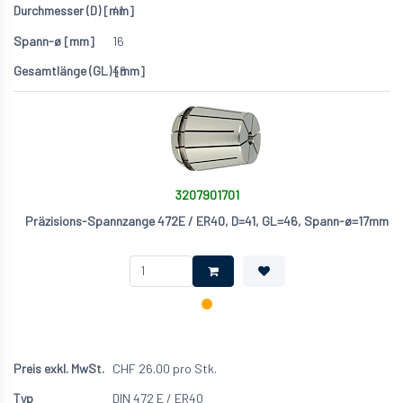
41
16
46
3207901701
Präzisions-Spannzange 472E / ER40, D=41, GL=46, Spann-ø=17mm
CHF
26.00
pro Stk.
DIN 472 E / ER40