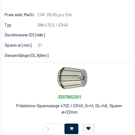
CHF
26.00
pro Stk.
DIN 472 E / ER40
41
21
46
3207902201
Präzisions-Spannzange 472E / ER40, D=41, GL=46, Spann-
ø=22mm