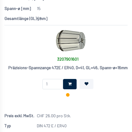
15
46
3207901601
Präzisions-Spannzange 472E / ER40, D=41, GL=46, Spann-ø=16mm
CHF
26.00
pro Stk.
DIN 472 E / ER40