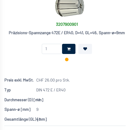
3207900901
Präzisions-Spannzange 472E / ER40, D=41, GL=46, Spann-ø=9mm
CHF
26.00
pro Stk.
DIN 472 E / ER40
41
9
46