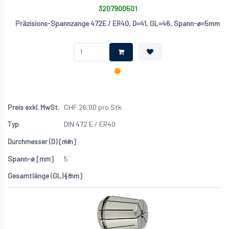
3207900501
Präzisions-Spannzange 472E / ER40, D=41, GL=46, Spann-ø=5mm
CHF
26.00
pro Stk.
DIN 472 E / ER40
41
5
46