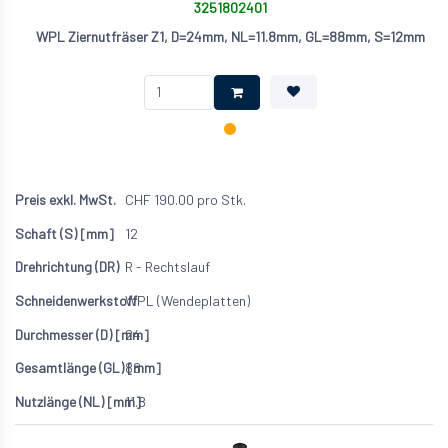
3251802401
WPL Ziernutfräser Z1, D=24mm, NL=11.8mm, GL=88mm, S=12mm
CHF
190.00
pro Stk.
12
R - Rechtslauf
WPL (Wendeplatten)
24
88
11.8