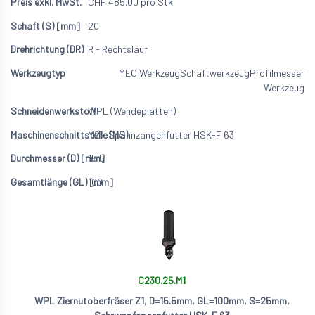
CHF
485.00
pro Stk.
20
R - Rechtslauf
MEC Werkzeug
Schaftwerkzeug
Profilmesser
Werkzeug
WPL (Wendeplatten)
M2 - Spannzangenfutter HSK-F 63
15.5
100
C230.25.M1
WPL Ziernutoberfräser Z1, D=15.5mm, GL=100mm, S=25mm,