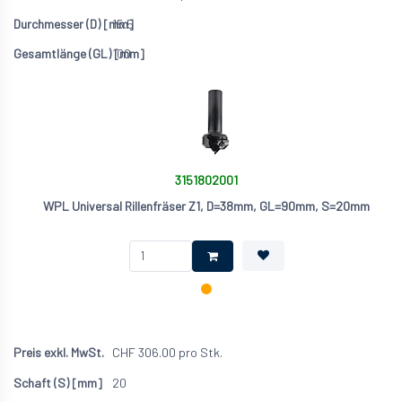
15.5
100
3151802001
WPL Universal Rillenfräser Z1, D=38mm, GL=90mm, S=20mm
CHF
306.00
pro Stk.
20