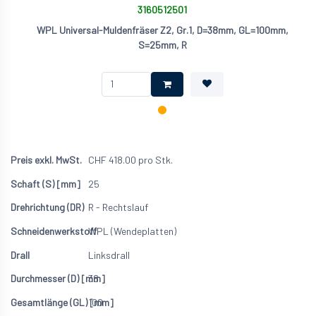
3160512501
WPL Universal-Muldenfräser Z2, Gr.1, D=38mm, GL=100mm,
S=25mm, R
CHF
418.00
pro Stk.
25
R - Rechtslauf
WPL (Wendeplatten)
Linksdrall
38
100