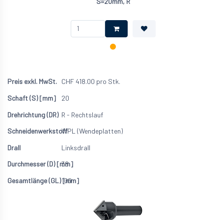
S=20mm, R
CHF
418.00
pro Stk.
20
R - Rechtslauf
WPL (Wendeplatten)
Linksdrall
38
100