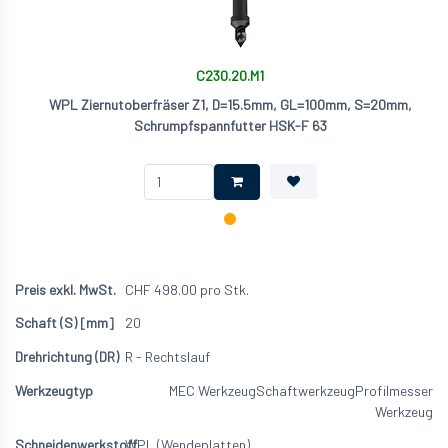
C230.20.M1
WPL Ziernutoberfräser Z1, D=15.5mm, GL=100mm, S=20mm,
Schrumpfspannfutter HSK-F 63
CHF
498.00
pro Stk.
20
R - Rechtslauf
MEC Werkzeug
Schaftwerkzeug
Profilmesser
Werkzeug
WPL (Wendeplatten)