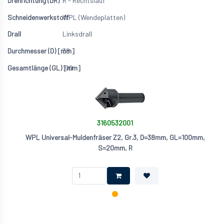
R - Rechtslauf
WPL (Wendeplatten)
Linksdrall
38
100
3160532001
WPL Universal-Muldenfräser Z2, Gr.3, D=38mm, GL=100mm,
S=20mm, R