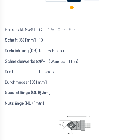
CHF
175.00
pro Stk.
10
R - Rechtslauf
WPL (Wendeplatten)
Linksdrall
17
67
8.3