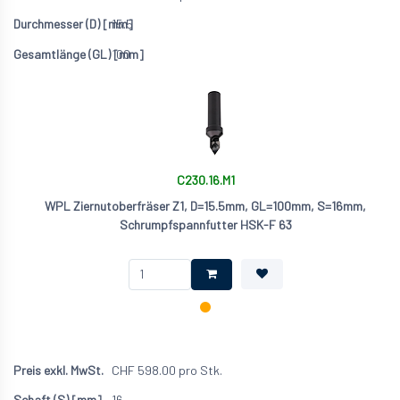
15.5
100
C230.16.M1
WPL Ziernutoberfräser Z1, D=15.5mm, GL=100mm, S=16mm,
Schrumpfspannfutter HSK-F 63
CHF
598.00
pro Stk.
16