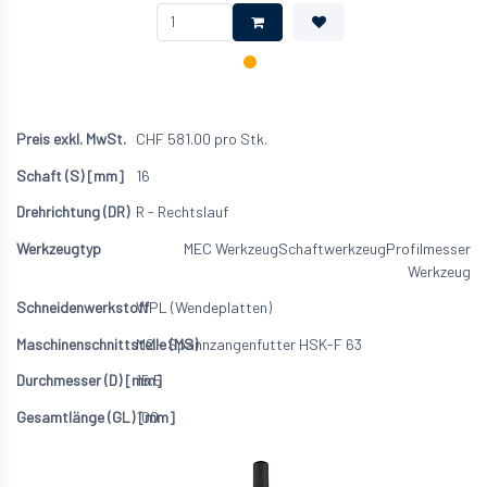
CHF
581.00
pro Stk.
16
R - Rechtslauf
MEC Werkzeug
Schaftwerkzeug
Profilmesser
Werkzeug
WPL (Wendeplatten)
M2 - Spannzangenfutter HSK-F 63
15.5
100