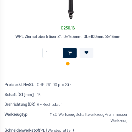
C230.16
WPL Ziernutoberfräser Z1, D=15.5mm, GL=100mm, S=16mm
CHF
261.00
pro Stk.
16
R - Rechtslauf
MEC Werkzeug
Schaftwerkzeug
Profilmesser
Werkzeug
WPL (Wendeplatten)