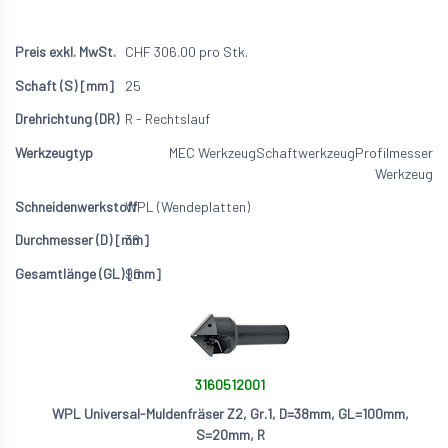
CHF
306.00
pro Stk.
25
R - Rechtslauf
MEC Werkzeug
Schaftwerkzeug
Profilmesser
Werkzeug
WPL (Wendeplatten)
38
90
3160512001
WPL Universal-Muldenfräser Z2, Gr.1, D=38mm, GL=100mm,
S=20mm, R