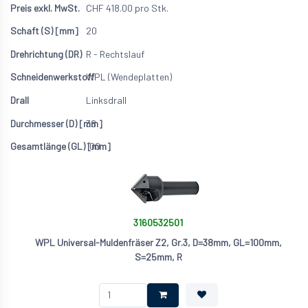
CHF
418.00
pro Stk.
20
R - Rechtslauf
WPL (Wendeplatten)
Linksdrall
38
100
3160532501
WPL Universal-Muldenfräser Z2, Gr.3, D=38mm, GL=100mm,
S=25mm, R