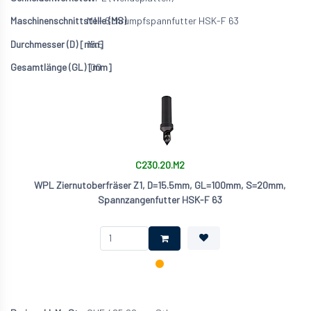
M1 - Schrumpfspannfutter HSK-F 63
15.5
100
C230.20.M2
WPL Ziernutoberfräser Z1, D=15.5mm, GL=100mm, S=20mm,
Spannzangenfutter HSK-F 63