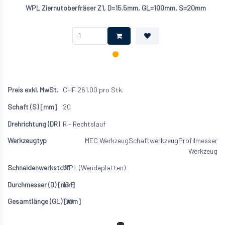
WPL Ziernutoberfräser Z1, D=15.5mm, GL=100mm, S=20mm
CHF
261.00
pro Stk.
20
R - Rechtslauf
MEC Werkzeug
Schaftwerkzeug
Profilmesser
Werkzeug
WPL (Wendeplatten)
15.5
100