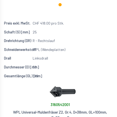
CHF
418.00
pro Stk.
25
R - Rechtslauf
WPL (Wendeplatten)
Linksdrall
38
100
3160542001
WPL Universal-Muldenfräser Z2, Gr.4, D=38mm, GL=100mm,