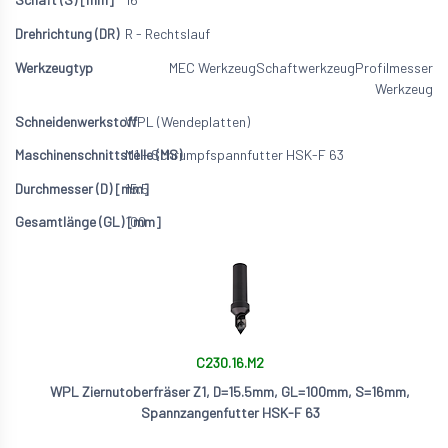
R - Rechtslauf
MEC Werkzeug
Schaftwerkzeug
Profilmesser
Werkzeug
WPL (Wendeplatten)
M1 - Schrumpfspannfutter HSK-F 63
15.5
100
C230.16.M2
WPL Ziernutoberfräser Z1, D=15.5mm, GL=100mm, S=16mm,
Spannzangenfutter HSK-F 63