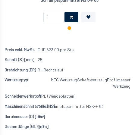
Schrumpfspannfutter HSK-F 63
CHF
523.00
pro Stk.
25
R - Rechtslauf
MEC Werkzeug
Schaftwerkzeug
Profilmesser
Werkzeug
WPL (Wendeplatten)
M1 - Schrumpfspannfutter HSK-F 63
15.5
100