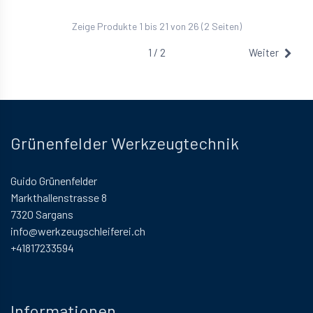
Zeige Produkte 1 bis 21 von 26 (2 Seiten)
1 / 2
Weiter
Grünenfelder Werkzeugtechnik
Guido Grünenfelder
Markthallenstrasse 8
7320 Sargans
info@werkzeugschleiferei.ch
+41817233594
Informationen