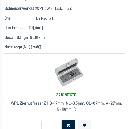
WPL (Wendeplatten)
Linksdrall
17
67
8.3
3251501701
WPL Ziernutfräser Z1, D=17mm, NL=8.3mm, GL=67mm, A=27mm,
S=10mm, R