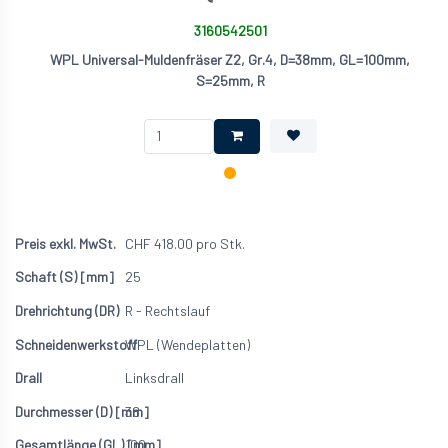
3160542501
WPL Universal-Muldenfräser Z2, Gr.4, D=38mm, GL=100mm,
S=25mm, R
CHF
418.00
pro Stk.
25
R - Rechtslauf
WPL (Wendeplatten)
Linksdrall
38
100