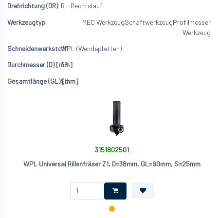
R - Rechtslauf
MEC Werkzeug
Schaftwerkzeug
Profilmesser
Werkzeug
WPL (Wendeplatten)
38
90
3151802501
WPL Universal Rillenfräser Z1, D=38mm, GL=90mm, S=25mm