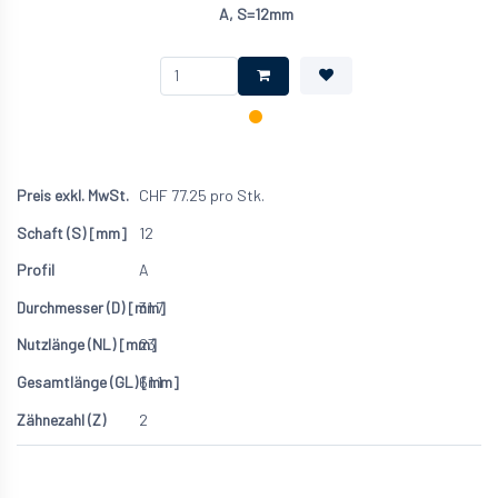
A, S=12mm
CHF
77.25
pro Stk.
12
A
31.7
23
61.1
2