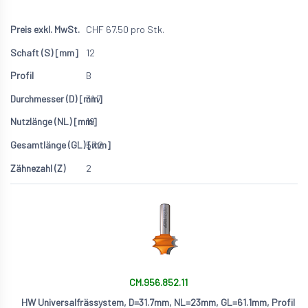
CHF
67.50
pro Stk.
12
B
31.7
19
57.2
2
CM.956.852.11
HW Universalfrässystem, D=31.7mm, NL=23mm, GL=61.1mm, Profil