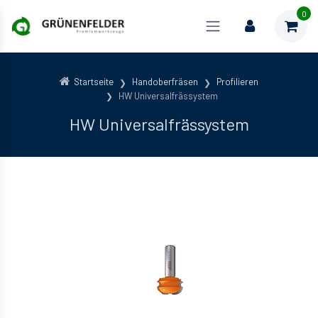
0
Startseite
Handoberfräsen
Profilieren
HW Universalfrässystem
HW Universalfrässystem