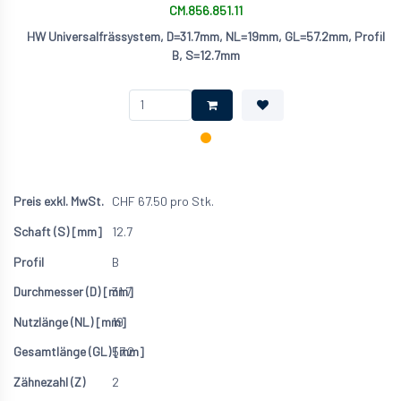
CM.856.851.11
HW Universalfrässystem, D=31.7mm, NL=19mm, GL=57.2mm, Profil
B, S=12.7mm
CHF
67.50
pro Stk.
12.7
B
31.7
19
57.2
2