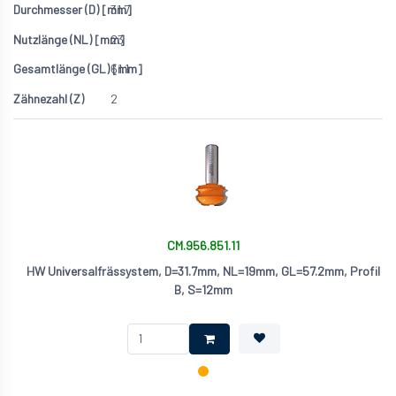
31.7
23
61.1
2
CM.956.851.11
HW Universalfrässystem, D=31.7mm, NL=19mm, GL=57.2mm, Profil
B, S=12mm