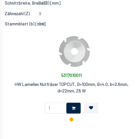
3.97
9
2.8
5317010011
HW Lamellen Nutfräser TOPCUT, D=100mm, B=4.0, b=2.6mm,
d=22mm, Z6 W