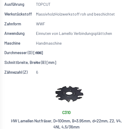
TOPCUT
Massivholz
Holzwerkstoff roh und beschichtet
WWF
Einnuten von Lamello Verbindungsplättchen
Handmaschine
100
4
6
C310
HW Lamellen Nutfräser, D=100mm, B=3.95mm, d=22mm, Z2, V4,
4NL 4,5/36mm