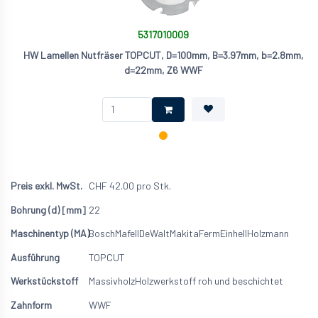
5317010009
HW Lamellen Nutfräser TOPCUT, D=100mm, B=3.97mm, b=2.8mm,
d=22mm, Z6 WWF
CHF
42.00
pro Stk.
22
Bosch
Mafell
DeWalt
Makita
Ferm
Einhell
Holzmann
TOPCUT
Massivholz
Holzwerkstoff roh und beschichtet
WWF