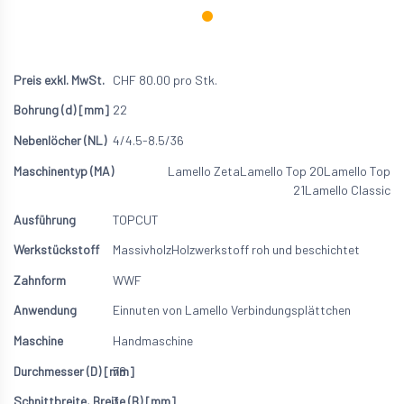
CHF
80.00
pro Stk.
22
4/4.5-8.5/36
Lamello Zeta
Lamello Top 20
Lamello Top
21
Lamello Classic
TOPCUT
Massivholz
Holzwerkstoff roh und beschichtet
WWF
Einnuten von Lamello Verbindungsplättchen
Handmaschine
78
3