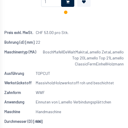
CHF
53.00
pro Stk.
22
Bosch
Mafell
DeWalt
Makita
Lamello Zeta
Lamello
Top 20
Lamello Top 21
Lamello
Classic
Ferm
Einhell
Holzmann
TOPCUT
Massivholz
Holzwerkstoff roh und beschichtet
WWF
Einnuten von Lamello Verbindungsplättchen
Handmaschine
100