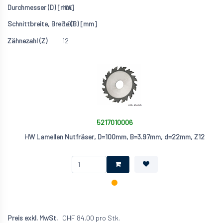
100
3.97
12
5217010006
HW Lamellen Nutfräser, D=100mm, B=3.97mm, d=22mm, Z12
CHF
84.00
pro Stk.