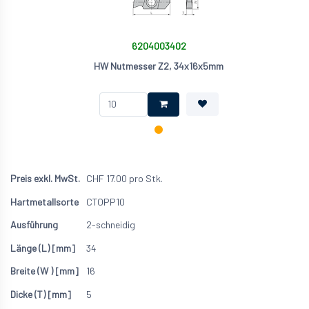
6204003402
HW Nutmesser Z2, 34x16x5mm
CHF
17.00
pro Stk.
CTOPP10
2-schneidig
34
16
5