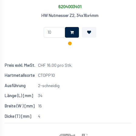
6204003401
HW Nutmesser Z2, 34x16x4mm
CHF
16.00
pro Stk.
CTOPP10
2-schneidig
34
16
4