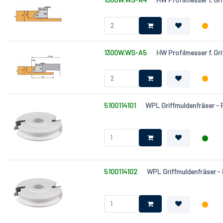
Schnittbreite, Breite (B) [mm]
Profiltiefe (PT) [mm]
Zähnezahl (Z)
1300W.WS-A5
HW Profilmesser f. Gri
5100114101
WPL Griffmuldenfräser -
5100114102
WPL Griffmuldenfräser -