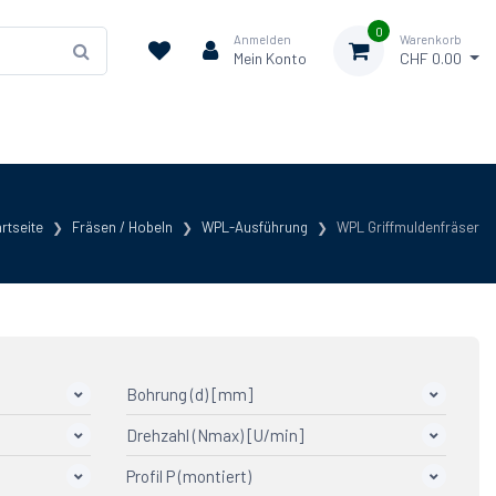
0
Anmelden
Warenkorb
Mein Konto
CHF 0.00
rtseite
Fräsen / Hobeln
WPL-Ausführung
WPL Griffmuldenfräser
Bohrung (d) [mm]
Drehzahl (Nmax) [U/min]
30
9
Profil P (montiert)
5'500-9'500
7