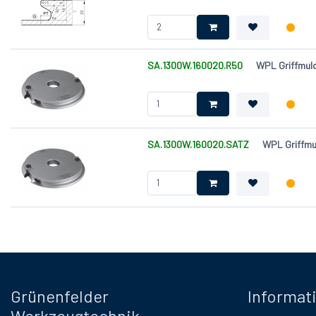
SA.1300W.160020.R50
WPL Griffmul
SA.1300W.160020.SATZ
WPL Griffmu
Grünenfelder
Informat
Werkzeugtechnik