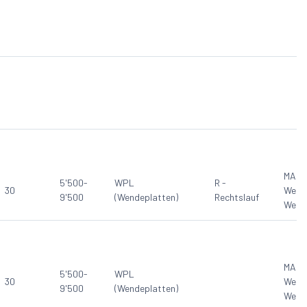
MAN
5'500-
WPL
R -
30
Werk
9'500
(Wendeplatten)
Rechtslauf
Werk
MAN
5'500-
WPL
30
Werk
9'500
(Wendeplatten)
Werk