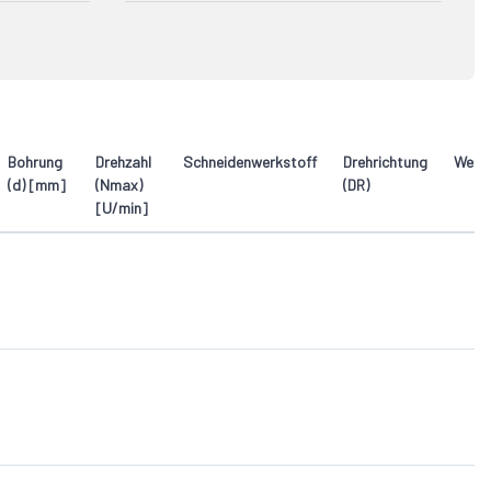
R5
1
2
Bohrung
Drehzahl
Schneidenwerkstoff
Drehrichtung
Werk
(d) [mm]
(Nmax)
(DR)
[U/min]