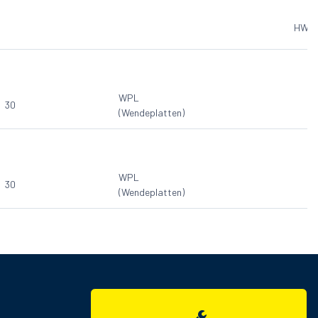
HW Pr
WPL
30
(Wendeplatten)
WPL
30
(Wendeplatten)