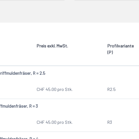
endeplatten)
R - Rechtslauf
9
2
2
2
2
Preis exkl. MwSt.
Profilvariante
2
(P)
2
2
riffmuldenfräser, R = 2.5
1
1
CHF
45.00
pro Stk.
R2.5
1
1
ffmuldenfräser, R = 3
CHF
45.00
pro Stk.
R3
ffmuldenfräser, R = 4