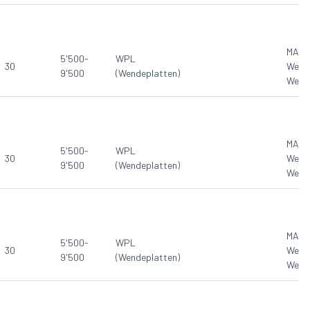
MAN
5'500-
WPL
30
Werk
9'500
(Wendeplatten)
Werk
MAN
5'500-
WPL
30
Werk
9'500
(Wendeplatten)
Werk
MAN
5'500-
WPL
30
Werk
9'500
(Wendeplatten)
Werk