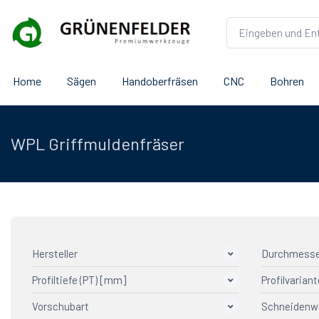
Home
Sägen
Handoberfräsen
CNC
Bohren
WPL Griffmuldenfräser
Hersteller
Durchmesse
Profiltiefe (PT) [mm]
Profilvariant
Aigner
14
Saturn
6
Vorschubart
Schneidenw