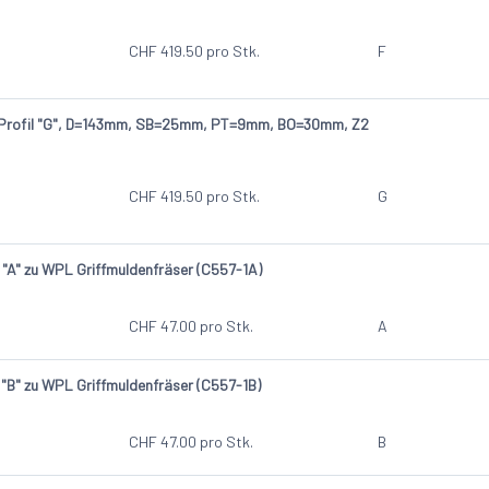
CHF
419.50
pro Stk.
F
 Profil "G", D=143mm, SB=25mm, PT=9mm, BO=30mm, Z2
CHF
419.50
pro Stk.
G
 "A" zu WPL Griffmuldenfräser (C557-1A)
CHF
47.00
pro Stk.
A
 "B" zu WPL Griffmuldenfräser (C557-1B)
CHF
47.00
pro Stk.
B