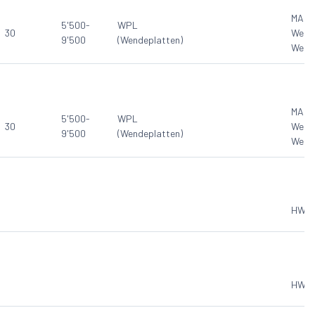
MAN
5'500-
WPL
30
Werk
9'500
(Wendeplatten)
Werk
MAN
5'500-
WPL
30
Werk
9'500
(Wendeplatten)
Werk
HW Pr
HW Pr