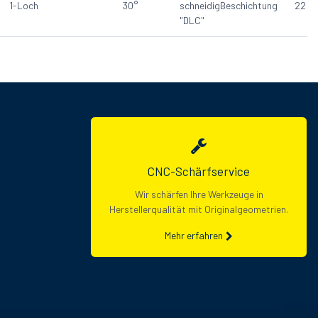
1-Loch
30°
schneidig
Beschichtung
22
"DLC"
CNC-Schärfservice
Wir schärfen Ihre Werkzeuge in
Herstellerqualität mit Originalgeometrien.
Mehr erfahren