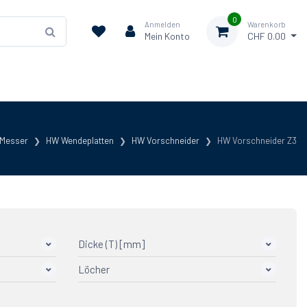
0
Anmelden
Warenkorb
Mein Konto
CHF 0.00
 Messer
HW Wendeplatten
HW Vorschneider
HW Vorschneider Z3
Dicke (T) [mm]
Löcher
1-Loch
2
3