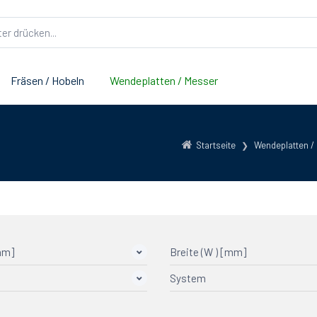
Fräsen / Hobeln
Wendeplatten / Messer
Startseite
Wendeplatten /
mm]
Breite (W ) [mm]
System
idig
Leitz
3