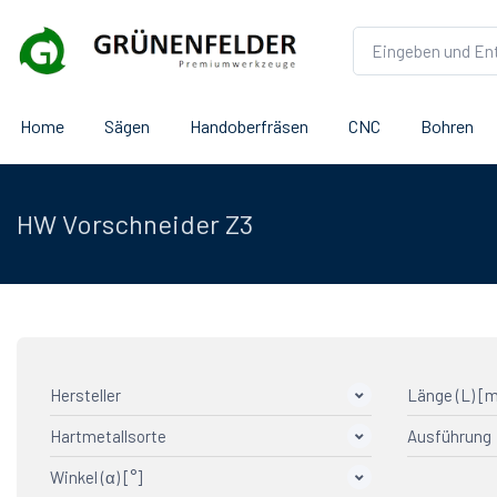
Home
Sägen
Handoberfräsen
CNC
Bohren
HW Vorschneider Z3
Hersteller
Länge (L) [
Hartmetallsorte
Ausführung
AGEFA Präzisionswerkzeuge
2
Klein
1
Winkel (α) [°]
CTOPP10
3-schne
1