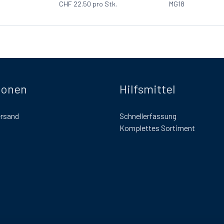
CHF
22.50
pro Stk.
MG18
ionen
Hilfsmittel
ersand
Schnellerfassung
Komplettes Sortiment