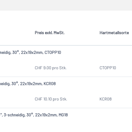
htung "DLC"
1
Preis exkl. MwSt.
Hartmetallsorte
neidig, 30°, 22x19x2mm, CTOPP10
CHF
9.00
pro Stk.
CTOPP10
neidig, 30°, 22x19x2mm, KCR08
CHF
10.10
pro Stk.
KCR08
", 3-schneidig, 30°, 22x19x2mm, MG18