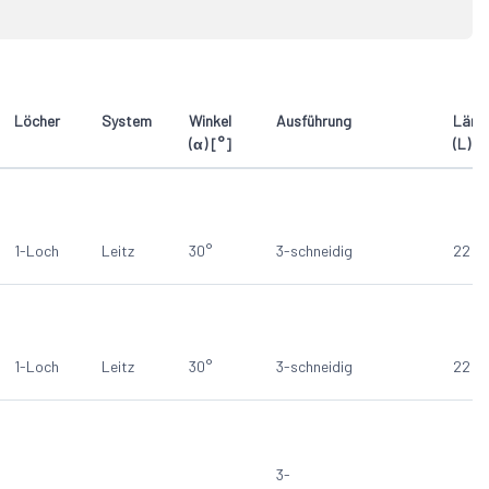
Löcher
System
Winkel
Ausführung
Läng
(α) [°]
(L) 
1-Loch
Leitz
30°
3-schneidig
22
1-Loch
Leitz
30°
3-schneidig
22
3-