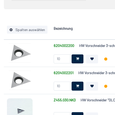
KCR08
Beschic
1
30°
3
MG18
1
Bezeichnung
Spalten auswählen
6204002200
HW Vorschneider 3-sch
Hartmetallsorte
Löcher
System
Winkel (α) [°]
6204002201
HW Vorschneider 3-sch
Ausführung
Länge (L) [mm]
Breite (W ) [mm]
Dicke (T) [mm]
Z455.030.NKD
HW Vorschneider "DLC