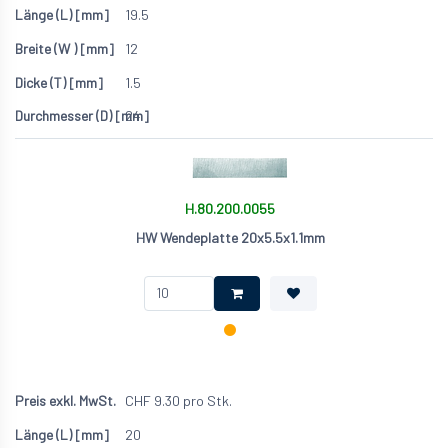
19.5
12
1.5
24
H.80.200.0055
HW Wendeplatte 20x5.5x1.1mm
CHF
9.30
pro Stk.
20