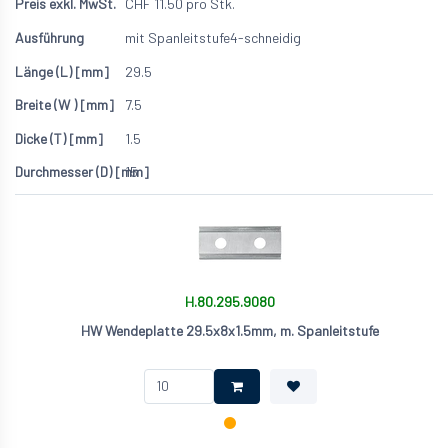
CHF
11.50
pro Stk.
mit Spanleitstufe
4-schneidig
29.5
7.5
1.5
15
H.80.295.9080
HW Wendeplatte 29.5x8x1.5mm, m. Spanleitstufe