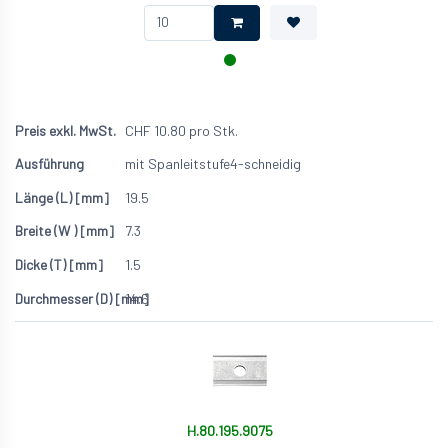
CHF
10.80
pro Stk.
mit Spanleitstufe
4-schneidig
19.5
7.3
1.5
14.6
H.80.195.9075