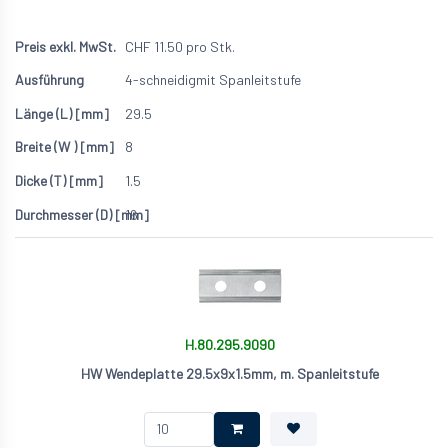
CHF
11.50
pro Stk.
4-schneidig
mit Spanleitstufe
29.5
8
1.5
16
H.80.295.9090
HW Wendeplatte 29.5x9x1.5mm, m. Spanleitstufe