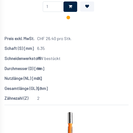
CHF
26.40
pro Stk.
6.35
HW bestückt
14
20
50
2