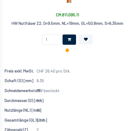
CM.811.095.11
HW Nutfräser Z2, D=9.5mm, NL=19mm, GL=50.8mm, S=6.35mm
CHF
26.40
pro Stk.
6.35
HW bestückt
9.5
19
50.8
2