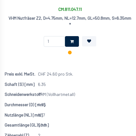
CM.811.047.11
VHM Nutfräser Z2, D=4.75mm, NL=12.7mm, GL=50.8mm, S=6.35mm
*
CHF
24.60
pro Stk.
6.35
VHM (Vollhartmetall)
4.75
12.7
50.8
2