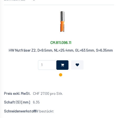
CM.811.096.11
HW Nutfräser Z2, D=9.5mm, NL=25.4mm, GL=63.5mm, S=6.35mm
CHF
27.00
pro Stk.
6.35
HW bestückt