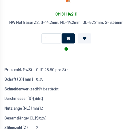
CM.811.142.11
HW Nutfräser Z2, D=14.2mm, NL=14.2mm, GL=57.2mm, S=6.35mm
CHF
28.80
pro Stk.
6.35
HW bestückt
14.2
14.2
57.2
2