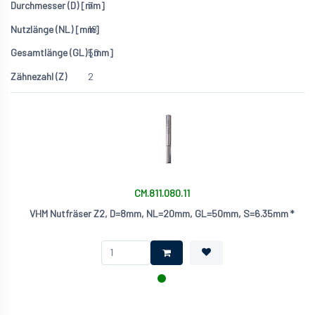
7
18
50
2
CM.811.080.11
VHM Nutfräser Z2, D=8mm, NL=20mm, GL=50mm, S=6.35mm *