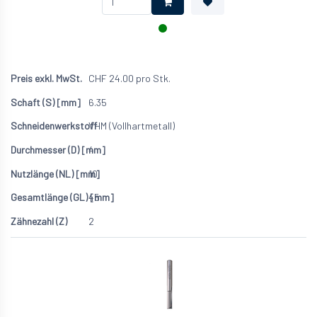
CHF
24.00
pro Stk.
6.35
VHM (Vollhartmetall)
4
10
45
2