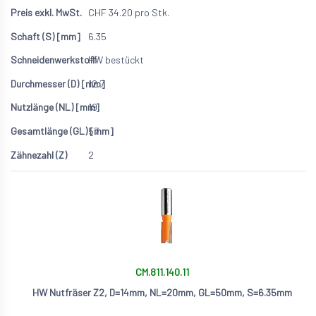
CHF
34.20
pro Stk.
6.35
HW bestückt
12.7
19
57
2
CM.811.140.11
HW Nutfräser Z2, D=14mm, NL=20mm, GL=50mm, S=6.35mm