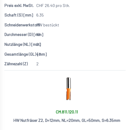
CHF
26.40
pro Stk.
6.35
HW bestückt
10
20
48
2
CM.811.120.11
HW Nutfräser Z2, D=12mm, NL=20mm, GL=50mm, S=6.35mm