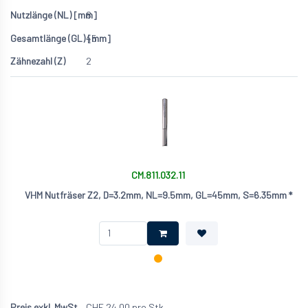
8
45
2
CM.811.032.11
VHM Nutfräser Z2, D=3.2mm, NL=9.5mm, GL=45mm, S=6.35mm *
CHF
24.00
pro Stk.