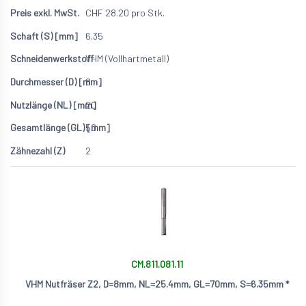
CHF
28.20
pro Stk.
6.35
VHM (Vollhartmetall)
8
20
50
2
CM.811.081.11
VHM Nutfräser Z2, D=8mm, NL=25.4mm, GL=70mm, S=6.35mm *