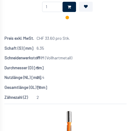
CHF
33.60
pro Stk.
6.35
VHM (Vollhartmetall)
8
25.4
70
2