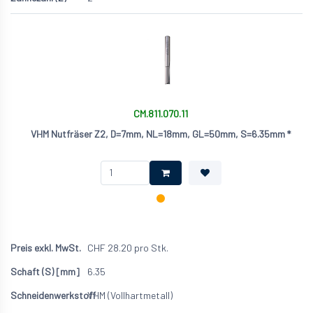
CM.811.070.11
VHM Nutfräser Z2, D=7mm, NL=18mm, GL=50mm, S=6.35mm *
CHF
28.20
pro Stk.
6.35
VHM (Vollhartmetall)