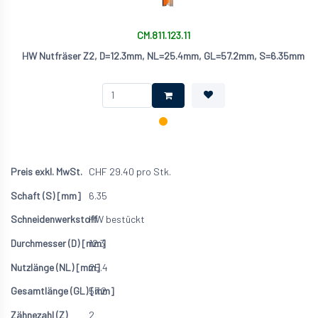
CM.811.123.11
HW Nutfräser Z2, D=12.3mm, NL=25.4mm, GL=57.2mm, S=6.35mm
CHF
29.40
pro Stk.
6.35
HW bestückt
12.3
25.4
57.2
2