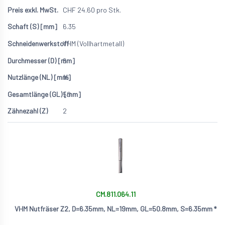
CHF
24.60
pro Stk.
6.35
VHM (Vollhartmetall)
6
16
50
2
CM.811.064.11
VHM Nutfräser Z2, D=6.35mm, NL=19mm, GL=50.8mm, S=6.35mm *