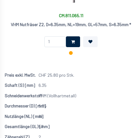
CM.811.065.11
VHM Nutfräser Z2, D=6.35mm, NL=19mm, GL=57mm, S=6.35mm *
CHF
25.80
pro Stk.
6.35
VHM (Vollhartmetall)
6.35
19
57
2