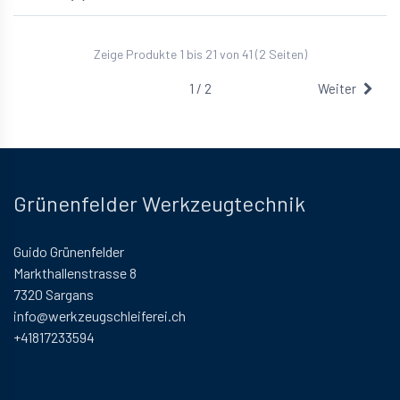
Zeige Produkte 1 bis 21 von 41 (2 Seiten)
1 / 2
Weiter
Grünenfelder Werkzeugtechnik
Guido Grünenfelder
Markthallenstrasse 8
7320 Sargans
info@werkzeugschleiferei.ch
+41817233594