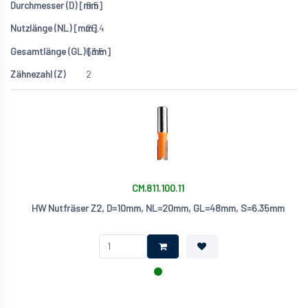
9.5
25.4
63.5
2
CM.811.100.11
HW Nutfräser Z2, D=10mm, NL=20mm, GL=48mm, S=6.35mm