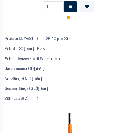
CHF
26.40
pro Stk.
6.35
HW bestückt
12
20
50
2