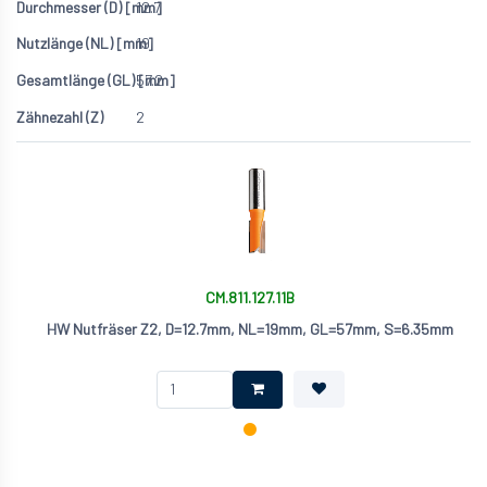
12.7
19
57.2
2
CM.811.127.11B
HW Nutfräser Z2, D=12.7mm, NL=19mm, GL=57mm, S=6.35mm