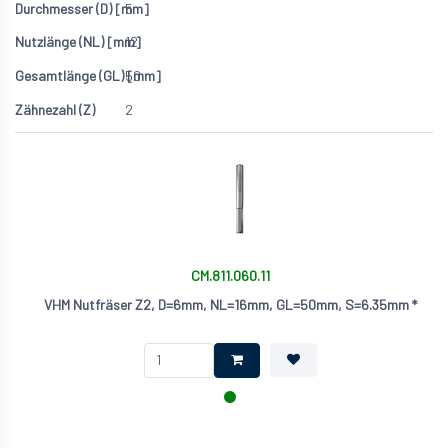
5
12
50
2
CM.811.060.11
VHM Nutfräser Z2, D=6mm, NL=16mm, GL=50mm, S=6.35mm *