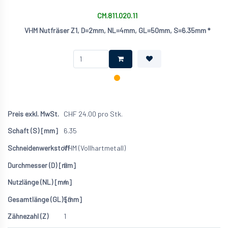
CM.811.020.11
VHM Nutfräser Z1, D=2mm, NL=4mm, GL=50mm, S=6.35mm *
CHF
24.00
pro Stk.
6.35
VHM (Vollhartmetall)
2
4
50
1