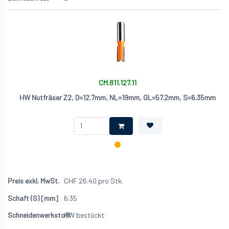
CM.811.127.11
HW Nutfräser Z2, D=12.7mm, NL=19mm, GL=57.2mm, S=6.35mm
CHF
26.40
pro Stk.
6.35
HW bestückt