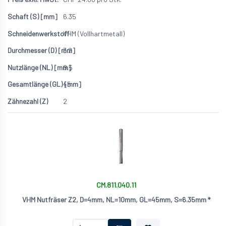
6.35
VHM (Vollhartmetall)
3.2
9.5
45
2
CM.811.040.11
VHM Nutfräser Z2, D=4mm, NL=10mm, GL=45mm, S=6.35mm *