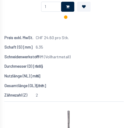
CHF
24.60
pro Stk.
6.35
VHM (Vollhartmetall)
6.35
19
50.8
2