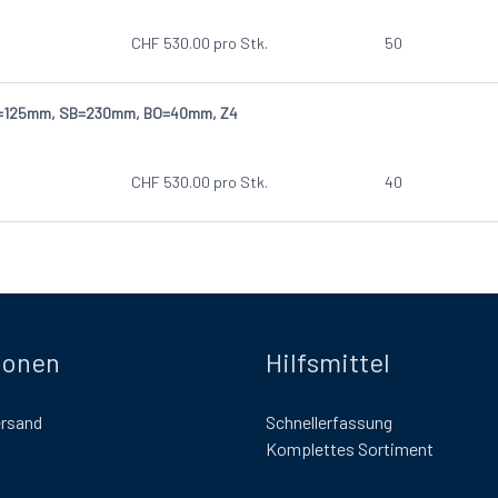
CHF
530.00
pro Stk.
50
D=125mm, SB=230mm, BO=40mm, Z4
CHF
530.00
pro Stk.
40
ionen
Hilfsmittel
ersand
Schnellerfassung
Komplettes Sortiment