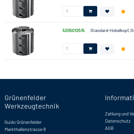
5205012515
Standard-Hobelkopf, 
Grünenfelder
Informat
Werkzeugtechnik
Zahlung und V
Datenschutz
Guido Grünenfelder
AGB
Markthallenstrasse 8