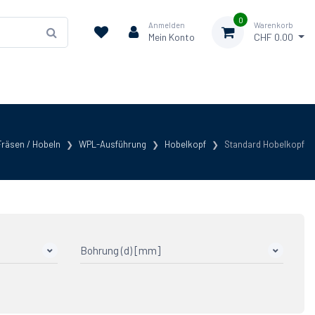
0
Anmelden
Warenkorb
Mein Konto
CHF 0.00
Fräsen / Hobeln
WPL-Ausführung
Hobelkopf
Standard Hobelkopf
Bohrung (d) [mm]
40
8
50
7