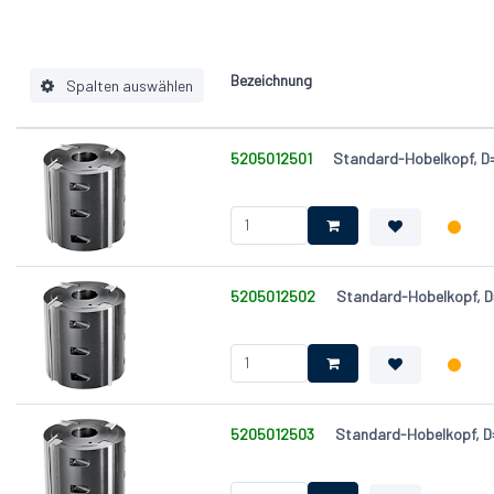
Bezeichnung
Spalten auswählen
5205012501
Standard-Hobelkopf, 
Bohrung (d) [mm]
Durchmesser (D) [mm]
Schnittbreite, Breite (B) [mm]
Zähnezahl (Z)
5205012502
Standard-Hobelkopf, 
5205012503
Standard-Hobelkopf, 