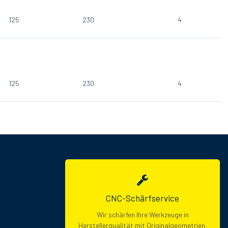
125
230
4
125
230
4
CNC-Schärfservice
Wir schärfen Ihre Werkzeuge in
Herstellerqualität mit Originalgeometrien.