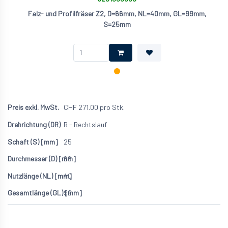
Falz- und Profilfräser Z2, D=66mm, NL=40mm, GL=99mm,
S=25mm
CHF
271.00
pro Stk.
R - Rechtslauf
25
66
40
99