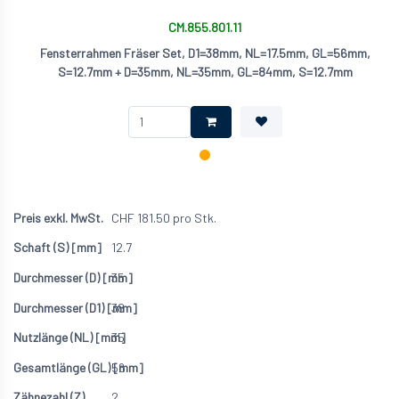
CM.855.801.11
Fensterrahmen Fräser Set, D1=38mm, NL=17.5mm, GL=56mm,
S=12.7mm + D=35mm, NL=35mm, GL=84mm, S=12.7mm
CHF
181.50
pro Stk.
12.7
35
38
35
56
2