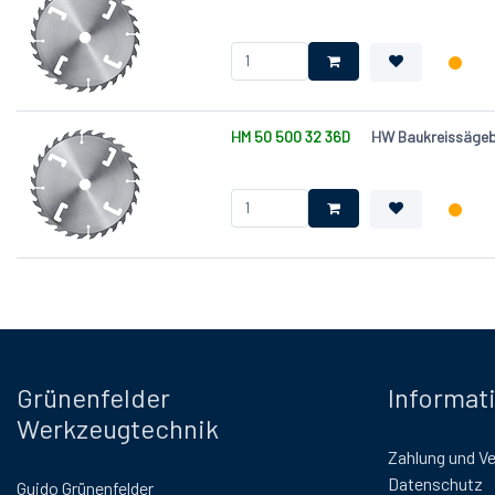
HM 50 500 32 36D
HW Baukreissägebl
Grünenfelder
Informat
Werkzeugtechnik
Zahlung und V
Datenschutz
Guido Grünenfelder