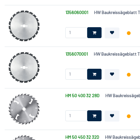
1356060001
HW Baukreissägeblatt T
1356070001
HW Baukreissägeblatt T
HM 50 400 32 28D
HW Baukreissägebl
HM 50 450 32 32D
HW Baukreissägebl