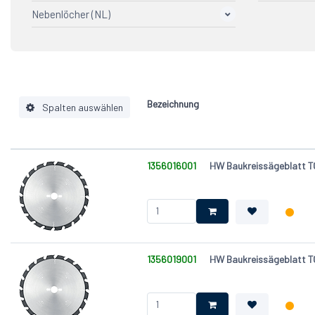
Nebenlöcher (NL)
Für härteste Anforderungen im
Gasbet
17
Baubereich
Gipska
2/10/60+2/12/72
2
Holzwer
2/6/32
1
Holzwol
2/7/42
3
Schalun
Bezeichnung
2/7/42+2/9/46.5+2/10/60
Spalten auswählen
11
Bohrung (d) [mm]
1356016001
HW Baukreissägeblatt TO
Nebenlöcher (NL)
Zahnform
Ausführung
Maschine
Werkstückstoff
1356019001
HW Baukreissägeblatt TO
Anwendung
Kühlschlitz
Durchmesser (D) [mm]