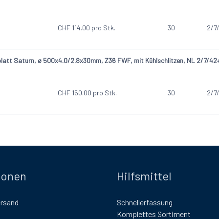
CHF
114.00
pro Stk.
30
2/7
att Saturn, ø 500x4.0/2.8x30mm, Z36 FWF, mit Kühlschlitzen, NL 2/7/4
CHF
150.00
pro Stk.
30
2/7
ionen
Hilfsmittel
ersand
Schnellerfassung
Komplettes Sortiment