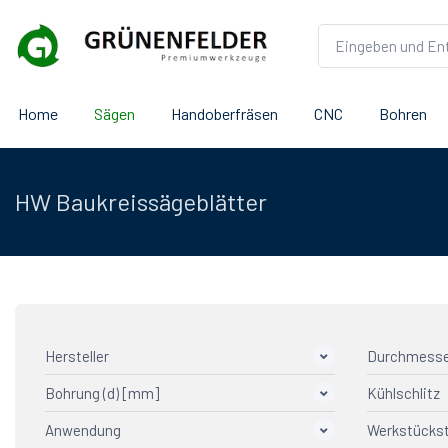
Home
Sägen
Handoberfräsen
CNC
Bohren
HW Baukreissägeblätter
Hersteller
Durchmesse
Bohrung (d) [mm]
Kühlschlitz
AGEFA TOPCUT
14
Saturn
3
Anwendung
Werkstückst
30
KS
17