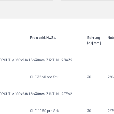
on
TOPCUT
17
rton
17
kstoff mit Einschlüssen
17
lplatte
17
gsmaterial
17
Preis exkl. MwSt.
Bohrung
Neb
(d) [mm]
PCUT, ø 160x2.6/1.6 x30mm, Z12 T, NL 2/6/32
CHF
32.40
pro Stk.
30
2/6
PCUT, ø 190x2.8/1.8 x30mm, Z14 T, NL 2/7/42
CHF
40.50
pro Stk.
30
2/7