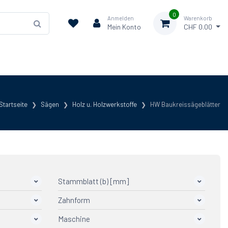
0
Anmelden
Warenkorb
Mein Konto
CHF 0.00
Startseite
Sägen
Holz u. Holzwerkstoffe
HW Baukreissägeblätter
Stammblatt (b) [mm]
Zahnform
Maschine
FWF
3