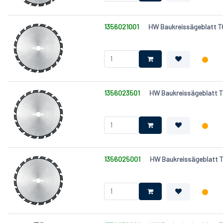
Schnittbreite, Breite (B) [mm]
Stammblatt (b) [mm]
1356021001
HW Baukreissägeblatt TO
Zähnezahl (Z)
1356023501
HW Baukreissägeblatt T
1356025001
HW Baukreissägeblatt T