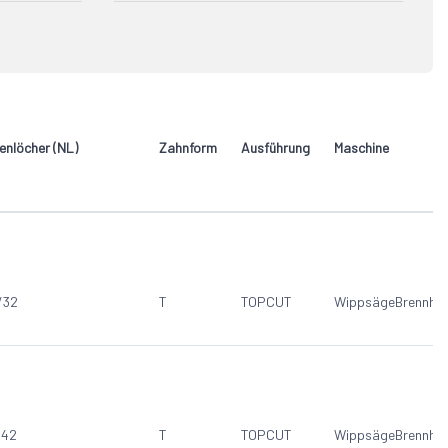
T
14
Baukreissäge
14
17
Brennholzsäge
17
Wippsäge
17
enlöcher (NL)
Zahnform
Ausführung
Maschine
/32
T
TOPCUT
Wippsäge
Brennho
/42
T
TOPCUT
Wippsäge
Brennho