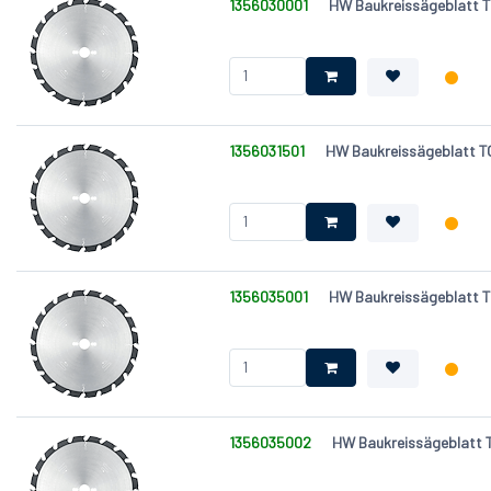
1356030001
HW Baukreissägeblatt T
1356031501
HW Baukreissägeblatt T
1356035001
HW Baukreissägeblatt T
1356035002
HW Baukreissägeblatt 