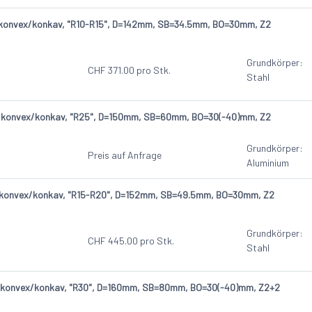
 konvex/konkav, "R10-R15", D=142mm, SB=34.5mm, BO=30mm, Z2
Grundkörper:
CHF
371.00
pro Stk.
Stahl
, konvex/konkav, "R25", D=150mm, SB=60mm, BO=30(-40)mm, Z2
Grundkörper:
Preis auf Anfrage
Aluminium
, konvex/konkav, "R15-R20", D=152mm, SB=49.5mm, BO=30mm, Z2
Grundkörper:
CHF
445.00
pro Stk.
Stahl
, konvex/konkav, "R30", D=160mm, SB=80mm, BO=30(-40)mm, Z2+2