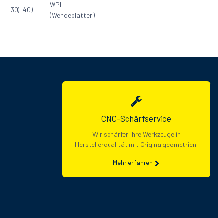
WPL
30(-40)
(Wendeplatten)
CNC-Schärfservice
Wir schärfen Ihre Werkzeuge in
Herstellerqualität mit Originalgeometrien.
Mehr erfahren