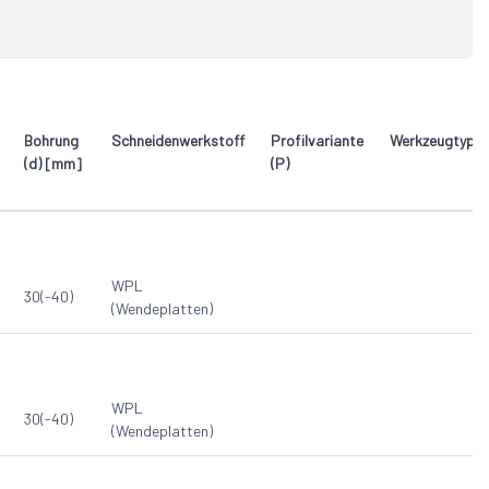
WPL (Wendeplatten)
14
Bohrung
Schneidenwerkstoff
Profilvariante
Werkzeugtyp
(d) [mm]
(P)
WPL
30(-40)
(Wendeplatten)
WPL
30(-40)
(Wendeplatten)