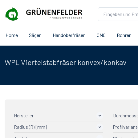
Home
Sägen
Handoberfräsen
CNC
Bohren
WPL Viertelstabfräser konvex/konkav
Hersteller
Durchmesse
Radius (R) [mm]
Profilvariant
AGEFA Präzisionswerkzeuge
10
Aigner
4