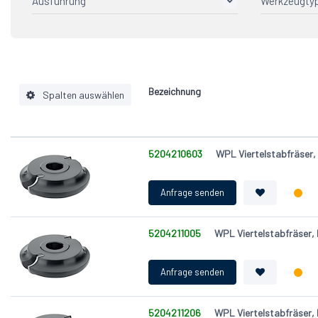
Ausführung
Werkzeugty
R10
R15
Grundkörper: Aluminium
Bohrun
10
R20
Grundkörper: Stahl
MAN We
4
R5
Z2+2
Profilm
1
Bezeichnung
Spalten auswählen
Ausführung
5204210603
WPL Viertelstabfräser
Bohrung (d) [mm]
Schneidenwerkstoff
Profilvariante (P)
Werkzeugtyp
5204211005
WPL Viertelstabfräser,
Durchmesser (D) [mm]
Schnittbreite, Breite (B) [mm]
Radius (R) [mm]
Zähnezahl (Z)
5204211206
WPL Viertelstabfräser,