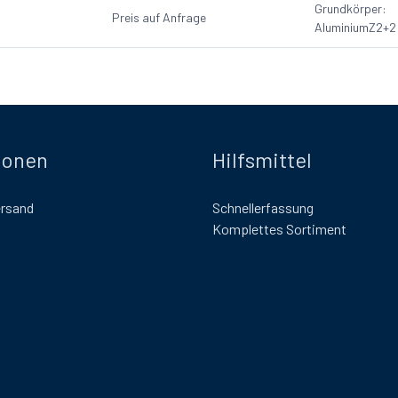
Grundkörper:
Preis auf Anfrage
Aluminium
Z2+2
ionen
Hilfsmittel
ersand
Schnellerfassung
Komplettes Sortiment