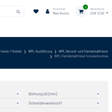
0
Anmelden
Warenkorb
Mein Konto
CHF 0.00
Fräsen / Hobeln
WPL-Ausführung
WPL Abrund- und Viertelstabfräser
WPL Viertelstabfräser konvex/konkav
Bohrung (d) [mm]
Schneidenwerkstoff
30
4
30(-40)
10