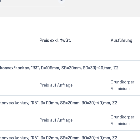
p
1
1
gswerkzeug
4
1
rkzeug
4
1
esser Werkzeug
4
Preis exkl. MwSt.
Ausführung
, konvex/konkav, "R3", D=106mm, SB=20mm, BO=30(-40)mm, Z2
Grundkörper:
Preis auf Anfrage
Aluminium
 konvex/konkav, "R5", D=110mm, SB=20mm, BO=30(-40)mm, Z2
Grundkörper:
Preis auf Anfrage
Aluminium
 konvex/konkav, "R6", D=112mm, SB=20mm, BO=30(-40)mm, Z2