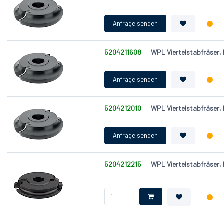
5204211608
WPL Viertelstabfräser,
5204212010
WPL Viertelstabfräser,
5204212215
WPL Viertelstabfräser,