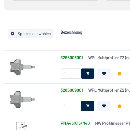
WPL (W
Bezeichnung
Spalten auswählen
Drehrichtung (DR)
3265008001
WPL Multiprofiler Z2 
Schaft (S) [mm]
Schneidenwerkstoff
Profilvariante (P)
Werkzeugtyp
3265009001
WPL Multiprofiler Z2 
Durchmesser (D) [mm]
Nutzlänge (NL) [mm]
Gesamtlänge (GL) [mm]
Länge (L) [mm]
PM.44610.5/M40
HW Profilmesser P1
Breite (W ) [mm]