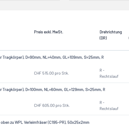
2
endeplatten)
R - Rechtslauf
2
Preis exkl. MwSt.
Drehrichtung
(DR)
(nur Tragkörper), D=90mm, NL=40mm, GL=109mm, S=25mm, R
R -
CHF
515.00
pro Stk.
Rechtslauf
(nur Tragkörper), D=100mm, NL=60mm, GL=129mm, S=25mm, R
R -
CHF
605.00
pro Stk.
Rechtslauf
 oben zu WPL Verleimfräser (C195-PR), 50x25x2mm