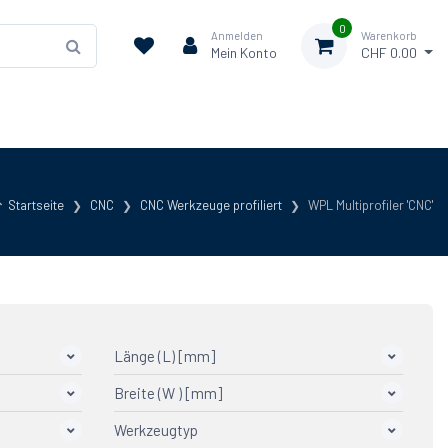
0
Anmelden
Warenkorb
Mein Konto
CHF 0.00
Startseite
CNC
CNC Werkzeuge profiliert
WPL Multiprofiler 'CNC'
Länge (L) [mm]
Breite (W ) [mm]
Werkzeugtyp
2