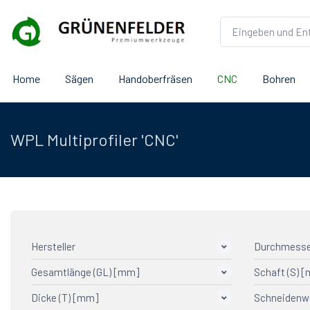
Home
Sägen
Handoberfräsen
CNC
Bohren
WPL Multiprofiler 'CNC'
Hersteller
Durchmesse
Gesamtlänge (GL) [mm]
Schaft (S) 
AGEFA Präzisionswerkzeuge
2
Aigner
4
Dicke (T) [mm]
Schneidenw
25