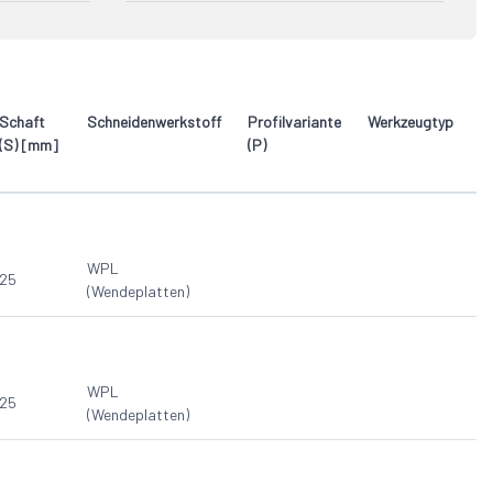
2
HW Profilmesser
2
3
Schaft
Schneidenwerkstoff
Profilvariante
Werkzeugtyp
D
(S) [mm]
(P)
(
WPL
25
9
(Wendeplatten)
WPL
25
1
(Wendeplatten)