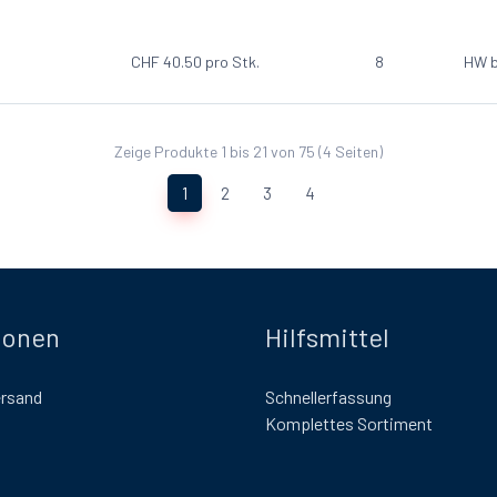
CHF
40.50
pro Stk.
8
HW b
Zeige Produkte 1 bis 21 von 75 (4 Seiten)
(current)
1
2
3
4
ionen
Hilfsmittel
ersand
Schnellerfassung
Komplettes Sortiment