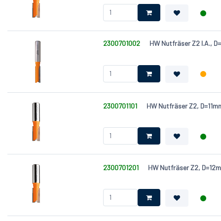
2300701002
HW Nutfräser Z2 l.A.,
2300701101
HW Nutfräser Z2, D=11
2300701201
HW Nutfräser Z2, D=1