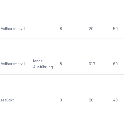
(Vollhartmetall)
8
20
50
lange
(Vollhartmetall)
8
31.7
60
Ausführung
estückt
9
20
48