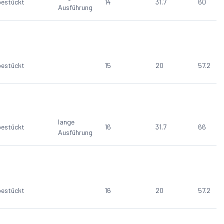
estückt
14
31.7
60
Ausführung
estückt
15
20
57.2
lange
estückt
16
31.7
66
Ausführung
estückt
16
20
57.2