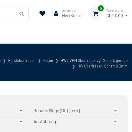
0
Anmelden
Warenkorb
Mein Konto
CHF 0.00
e
Handoberfräsen
Nuten
HW / VHM Oberfräser zyl. Schaft, gerade
HW Oberfräser, Schaft 8.0mm
Gesamtlänge (GL) [mm]
Ausführung