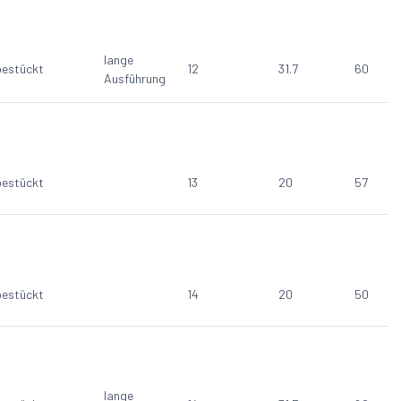
lange
estückt
12
31.7
60
Ausführung
estückt
13
20
57
estückt
14
20
50
lange