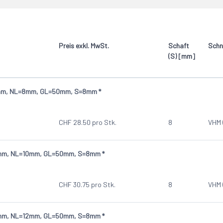
HW bestückt
VHM (Vollhartmetall)
Preis exkl. MwSt.
Schaft
Schn
(S) [mm]
3mm, NL=8mm, GL=50mm, S=8mm *
CHF
28.50
pro Stk.
8
VHM 
4mm, NL=10mm, GL=50mm, S=8mm *
CHF
30.75
pro Stk.
8
VHM 
5mm, NL=12mm, GL=50mm, S=8mm *