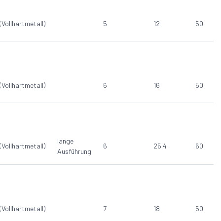
(Vollhartmetall)
5
12
50
(Vollhartmetall)
6
16
50
lange
(Vollhartmetall)
6
25.4
60
Ausführung
(Vollhartmetall)
7
18
50