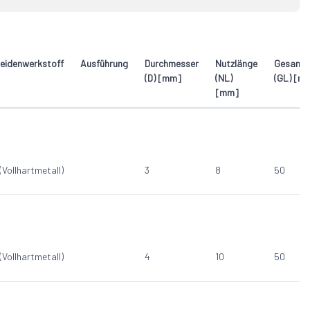
lange Ausführung
62
9
mit Kugellager am Schaft
13
3
Z2+1
44
eidenwerkstoff
Ausführung
Durchmesser
Nutzlänge
Gesamtl
(D) [mm]
(NL)
(GL) [m
[mm]
(Vollhartmetall)
3
8
50
(Vollhartmetall)
4
10
50