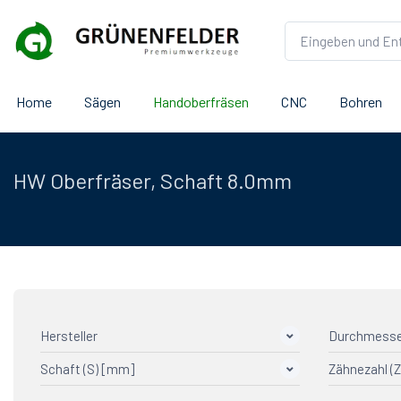
Home
Sägen
Handoberfräsen
CNC
Bohren
HW Oberfräser, Schaft 8.0mm
Hersteller
Durchmesse
Schaft (S) [mm]
Zähnezahl (Z
AGEFA TOPCUT
72
CMT
3