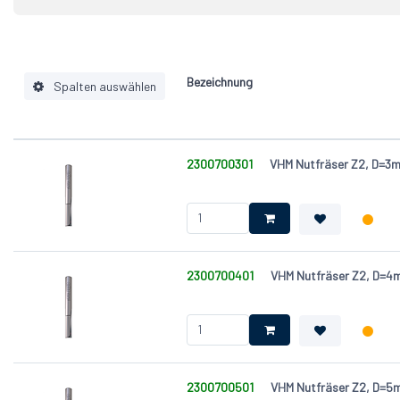
8
75
Bezeichnung
Spalten auswählen
Schaft (S) [mm]
2300700301
VHM Nutfräser Z2, D=
Schneidenwerkstoff
Ausführung
Durchmesser (D) [mm]
Nutzlänge (NL) [mm]
Gesamtlänge (GL) [mm]
2300700401
VHM Nutfräser Z2, D=
Zähnezahl (Z)
2300700501
VHM Nutfräser Z2, D=