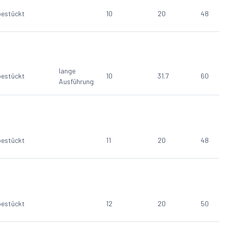
estückt
10
20
48
lange
estückt
10
31.7
60
Ausführung
estückt
11
20
48
estückt
12
20
50