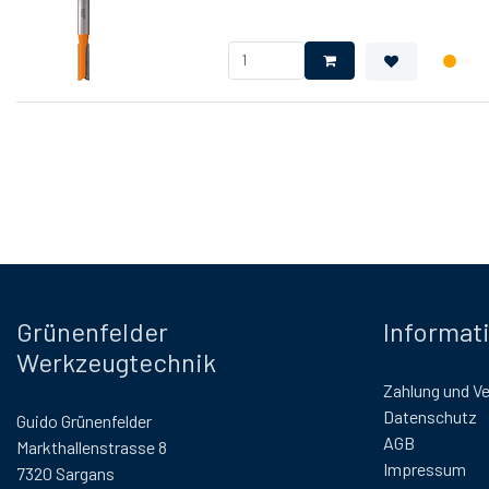
Grünenfelder
Informat
Werkzeugtechnik
Zahlung und V
Datenschutz
Guido Grünenfelder
AGB
Markthallenstrasse 8
Impressum
7320 Sargans