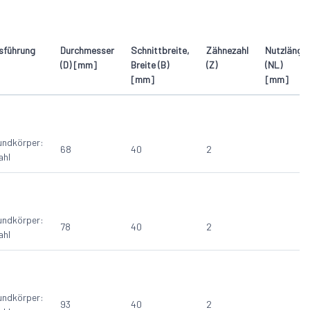
30(-35)
1
10
30(-40)
1
30(-50)
9
sführung
Durchmesser
Schnittbreite,
Zähnezahl
Nutzlänge
(D) [mm]
Breite (B)
(Z)
(NL)
[mm]
[mm]
undkörper:
68
40
2
ahl
undkörper:
78
40
2
ahl
undkörper:
93
40
2