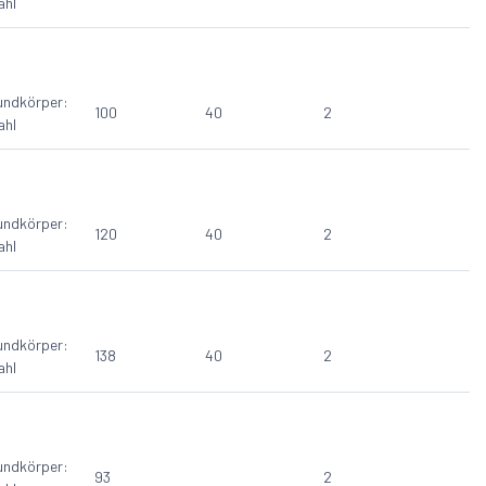
ahl
undkörper:
100
40
2
ahl
undkörper:
120
40
2
ahl
undkörper:
138
40
2
ahl
undkörper:
93
2