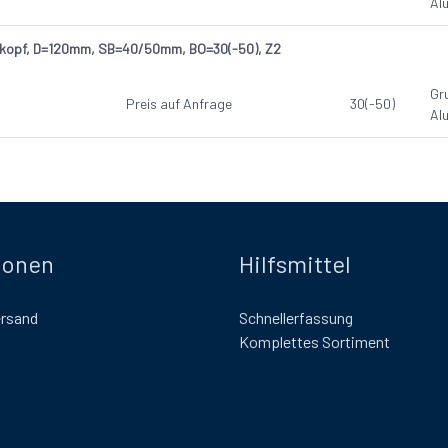
Al
erkopf, D=120mm, SB=40/50mm, BO=30(-50), Z2
Gr
Preis auf Anfrage
30(-50)
Al
ionen
Hilfsmittel
ersand
Schnellerfassung
Komplettes Sortiment