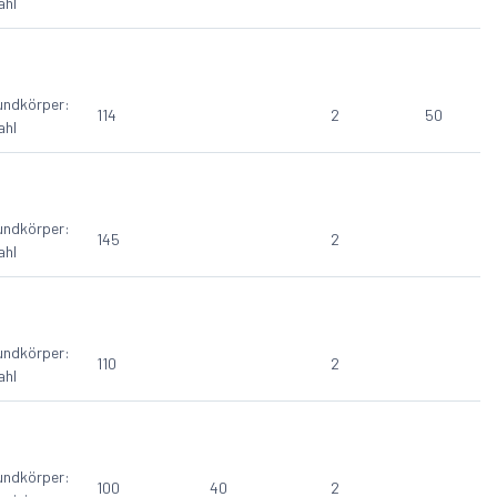
ahl
undkörper:
114
2
50
ahl
undkörper:
145
2
ahl
undkörper:
110
2
ahl
undkörper:
100
40
2