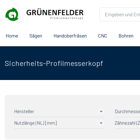
Home
Sägen
Handoberfräsen
CNC
Bohren
Sicherheits-Profilmesserkopf
Hersteller
Durchmesse
Nutzlänge (NL) [mm]
Zähnezahl (Z
AGEFA Präzisionswerkzeuge
10
AGEFA TOPCUT
6