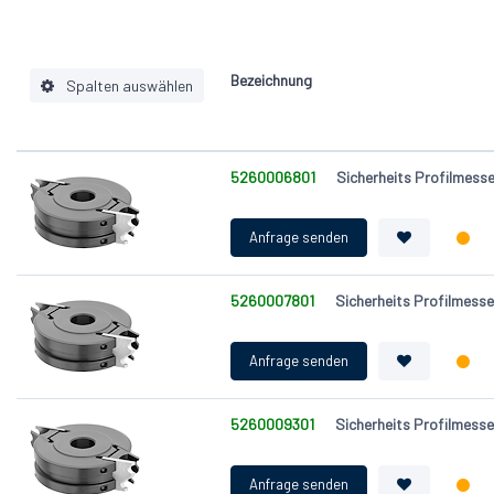
Bezeichnung
Spalten auswählen
Bohrung (d) [mm]
5260006801
Sicherheits Profilmes
Ausführung
Durchmesser (D) [mm]
Schnittbreite, Breite (B) [mm]
Zähnezahl (Z)
5260007801
Sicherheits Profilmes
Nutzlänge (NL) [mm]
5260009301
Sicherheits Profilmes