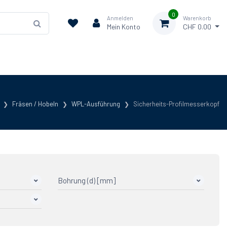
0
Anmelden
Warenkorb
Mein Konto
CHF 0.00
Fräsen / Hobeln
WPL-Ausführung
Sicherheits-Profilmesserkopf
Bohrung (d) [mm]
20
1
30
4
6