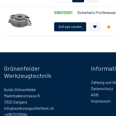
5360112001
Sicherheits Profilmess
Grünenfelder
Informat
Werkzeugtechnik
Zahlung und V
Datenschutz
Guido Grünenfelder
AGB
Markthallenstrasse 8
Impressum
7320 Sargans
info@werkzeugschleiferei.ch
+41817233594