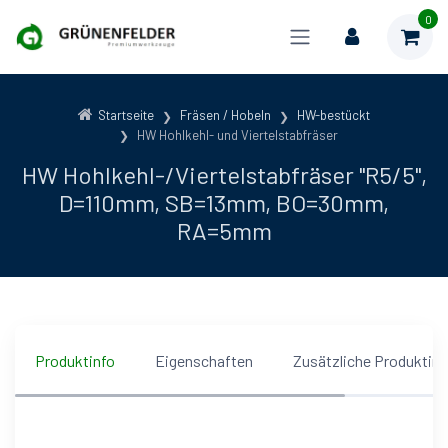
0
Startseite
Fräsen / Hobeln
HW-bestückt
HW Hohlkehl- und Viertelstabfräser
HW Hohlkehl-/Viertelstabfräser "R5/5",
D=110mm, SB=13mm, BO=30mm,
RA=5mm
Produktinfo
Eigenschaften
Zusätzliche Produktin