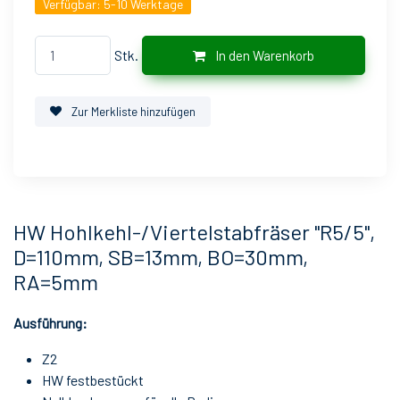
Verfügbar:
5-10 Werktage
Stk.
In den Warenkorb
Zur Merkliste hinzufügen
HW Hohlkehl-/Viertelstabfräser "R5/5",
D=110mm, SB=13mm, BO=30mm,
RA=5mm
Ausführung:
Z2
HW festbestückt