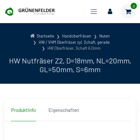
0
Startseite
Handoberfräsen
Nuten
HW / VHM Oberfräser zyl. Schaft, gerade
HW Oberfräser, Schaft 6.0mm
HW Nutfräser Z2, D=18mm, NL=20mm,
GL=50mm, S=6mm
Produktinfo
Eigenschaften