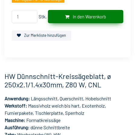
Stk.
In den Warenkorb
Zur Merkliste hinzufügen
HW Dünnschnitt-Kreissägeblatt, ø
250x2.1/1.4x30mm, Z80 W, CNL
Anwendung:
Längsschnitt, Querschnitt, Hobelschnitt
Werkstoff:
Massivholz weich bis hart, Exotenholz,
Furnierpakete, Tischlerplatte, Sperrholz
Maschine:
Formatkreissäge
Ausführung:
dünne Schnittbreite
Zahn:
Wechselzahn (W), HW