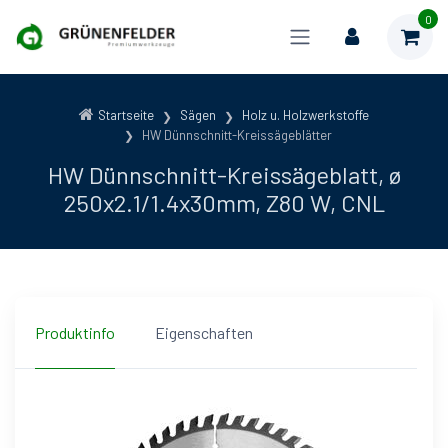
0
Startseite
Sägen
Holz u. Holzwerkstoffe
HW Dünnschnitt-Kreissägeblätter
HW Dünnschnitt-Kreissägeblatt, ø
250x2.1/1.4x30mm, Z80 W, CNL
Produktinfo
Eigenschaften