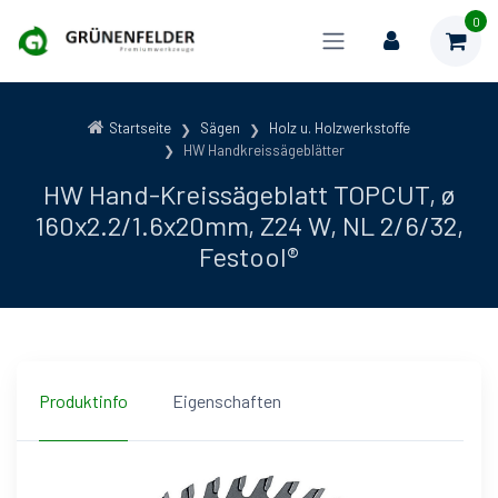
0
Startseite
Sägen
Holz u. Holzwerkstoffe
HW Handkreissägeblätter
HW Hand-Kreissägeblatt TOPCUT, ø
160x2.2/1.6x20mm, Z24 W, NL 2/6/32,
Festool®
Produktinfo
Eigenschaften