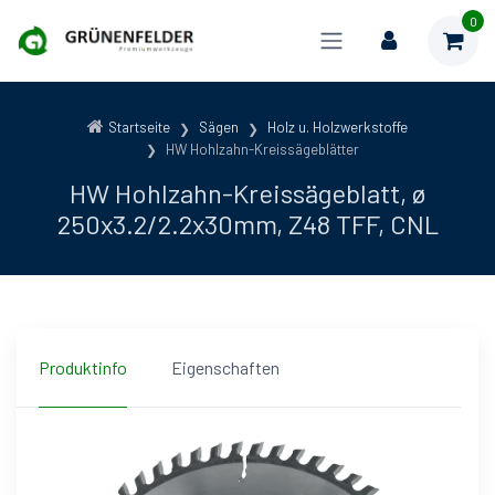
0
Startseite
Sägen
Holz u. Holzwerkstoffe
HW Hohlzahn-Kreissägeblätter
HW Hohlzahn-Kreissägeblatt, ø
250x3.2/2.2x30mm, Z48 TFF, CNL
Produktinfo
Eigenschaften