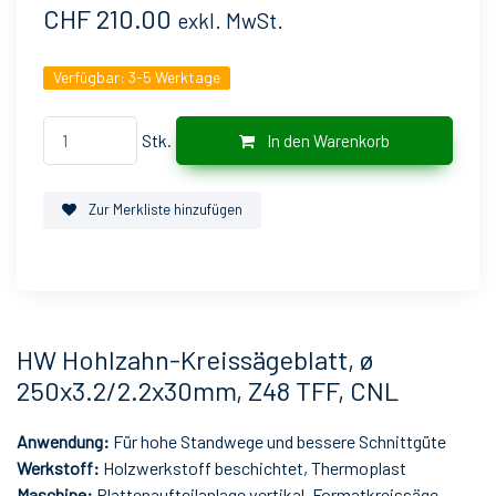
CHF 210.00
exkl. MwSt.
Verfügbar:
3-5 Werktage
Stk.
In den Warenkorb
Zur Merkliste hinzufügen
HW Hohlzahn-Kreissägeblatt, ø
250x3.2/2.2x30mm, Z48 TFF, CNL
Anwendung:
Für hohe Standwege und bessere Schnittgüte
Werkstoff:
Holzwerkstoff beschichtet, Thermoplast
Maschine:
Plattenaufteilanlage vertikal, Formatkreissäge