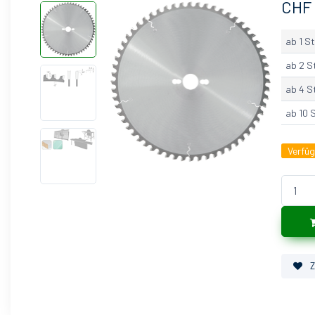
CHF 
ab 1 St
ab 2 S
ab 4 S
ab 10 
Verfü
Z