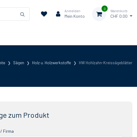
0
Anmelden
Warenkorb
Mein Konto
CHF 0.00
eite
Sägen
Holz u. Holzwerkstoffe
HW Hohlzahn-Kreissägeblätter
ge zum Produkt
/ Firma