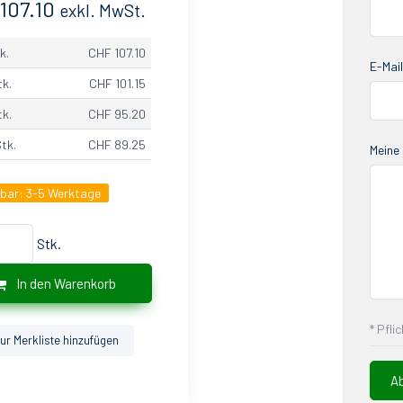
107.10
exkl. MwSt.
k.
CHF 107.10
E-Mail
tk.
CHF 101.15
tk.
CHF 95.20
Stk.
CHF 89.25
Meine 
gbar:
3-5 Werktage
Stk.
In den Warenkorb
* Pfli
ur Merkliste hinzufügen