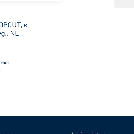
TOPCUT, ø
g., NL
plast
d