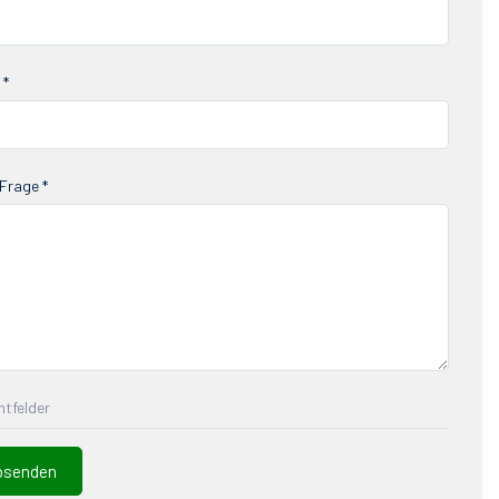
 *
Frage *
chtfelder