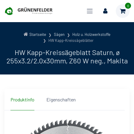
0
Startseite
Sägen
Holz u. Holzwerkstoffe
HW Kapp-Kreissägeblätter
HW Kapp-Kreissägeblatt Saturn, ø
255x3.2/2.0x30mm, Z60 W neg., Makita
Produktinfo
Eigenschaften