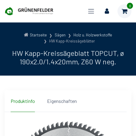
0
Startseite
Sägen
Holz u. Holzwerkstoffe
HW Kapp-Kreissägeblätter
HW Kapp-Kreissägeblatt TOPCUT, ø
190x2.0/1.4x20mm, Z60 W neg.
Produktinfo
Eigenschaften