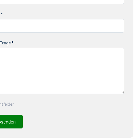
 *
Frage *
chtfelder