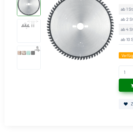
ab 1 St
ab 2 S
ab 4 S
ab 10 
Verfü
Z