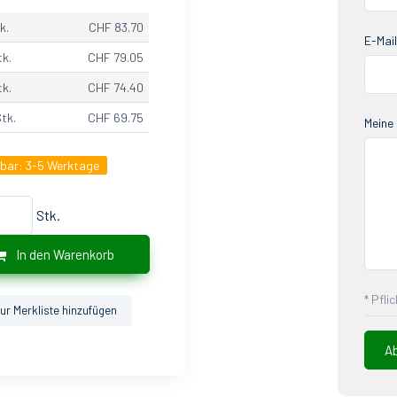
k.
CHF 83.70
E-Mail
tk.
CHF 79.05
tk.
CHF 74.40
Stk.
CHF 69.75
Meine 
gbar:
3-5 Werktage
Stk.
In den Warenkorb
* Pfli
ur Merkliste hinzufügen