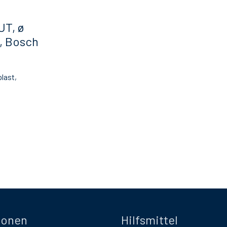
UT, ø
, Bosch
last,
ionen
Hilfsmittel