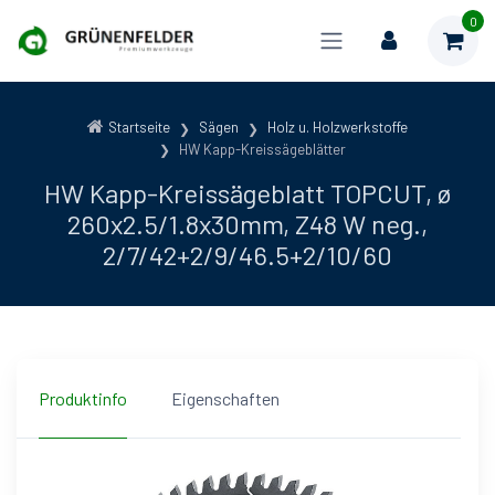
0
Startseite
Sägen
Holz u. Holzwerkstoffe
HW Kapp-Kreissägeblätter
HW Kapp-Kreissägeblatt TOPCUT, ø
260x2.5/1.8x30mm, Z48 W neg.,
2/7/42+2/9/46.5+2/10/60
Produktinfo
Eigenschaften