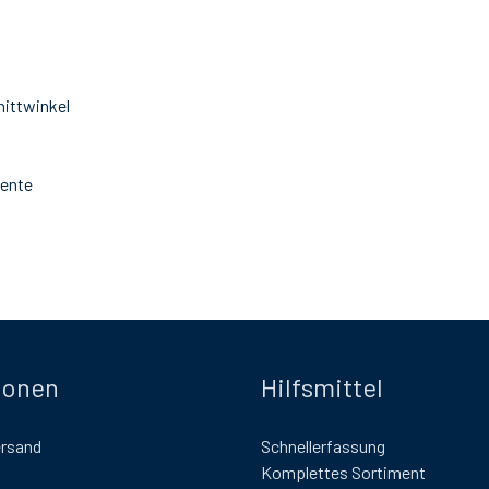
nittwinkel
mente
ionen
Hilfsmittel
ersand
Schnellerfassung
Komplettes Sortiment