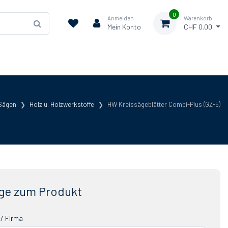
0
Anmelden
Warenkorb
Mein Konto
CHF 0.00
Sägen
Holz u. Holzwerkstoffe
HW Kreissägeblätter Combi-Plus (GZ-5)
ge zum Produkt
/ Firma