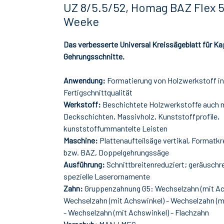
UZ 8/5.5/52, Homag BAZ Flex 5
Weeke
Das verbesserte Universal Kreissägeblatt für K
Gehrungsschnitte.
Anwendung:
Formatierung von Holzwerkstoff in
Fertigschnittqualität
Werkstoff:
Beschichtete Holzwerkstoffe auch m
Deckschichten, Massivholz, Kunststoffprofile,
kunststoffummantelte Leisten
Maschine:
Plattenaufteilsäge vertikal, Formatk
bzw. BAZ, Doppelgehrungssäge
Ausführung:
Schnittbreitenreduziert; geräuschr
spezielle Laserornamente
Zahn:
Gruppenzahnung G5: Wechselzahn (mit Ac
Wechselzahn (mit Achswinkel) - Wechselzahn (m
- Wechselzahn (mit Achswinkel) - Flachzahn