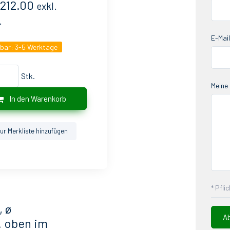
212.00
exkl.
.
E-Mail
gbar:
3-5 Werktage
Stk.
Meine 
In den Warenkorb
ur Merkliste hinzufügen
* Pfli
 ø
. oben im