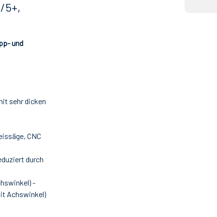
/5+,
app- und
it sehr dicken
reissäge, CNC
eduziert durch
hswinkel) -
it Achswinkel)