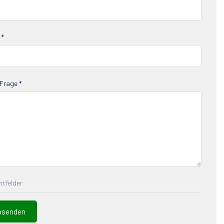
 *
Frage *
chtfelder