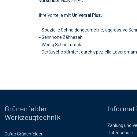
Vorschub:
MAN / MEC
Ihre Vorteile mit
Universal Plus.
- Spezielle Schneidengeometrie, aggressive Sch
- Sehr hohe Zähnezahl
- Wenig Schnittdruck
- Geräuschoptimiert durch spezielle Laserorna
Grünenfelder
Informat
Werkzeugtechnik
Zahlung und V
Datenschutz
Guido Grünenfelder