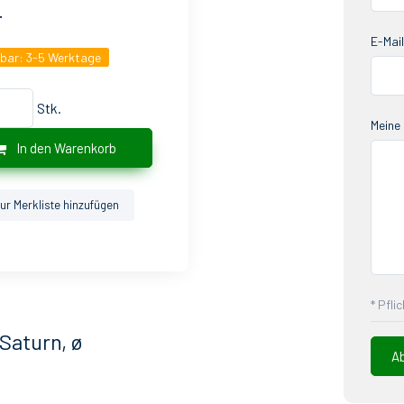
.
E-Mail
gbar:
3-5 Werktage
Stk.
Meine 
In den Warenkorb
ur Merkliste hinzufügen
* Pfli
Saturn, ø