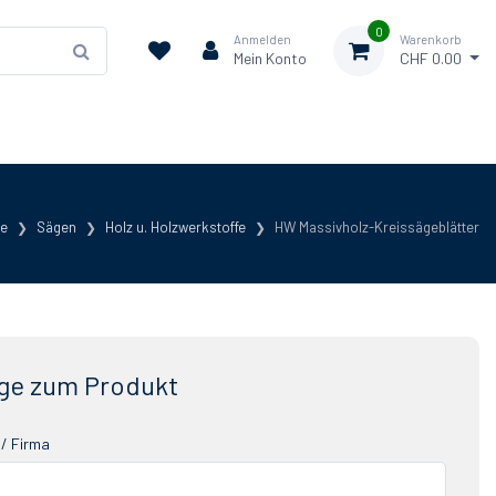
0
Anmelden
Warenkorb
Mein Konto
CHF 0.00
te
Sägen
Holz u. Holzwerkstoffe
HW Massivholz-Kreissägeblätter
ge zum Produkt
/ Firma