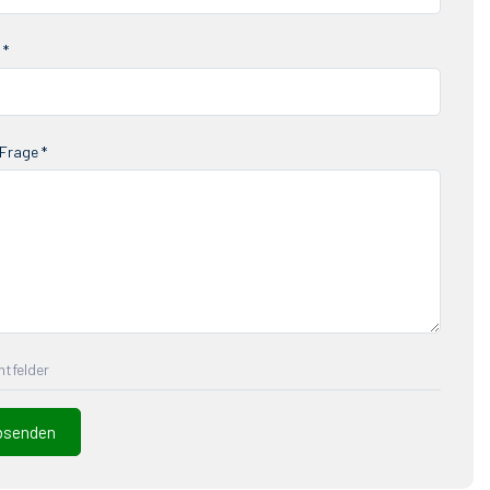
 *
Frage *
chtfelder