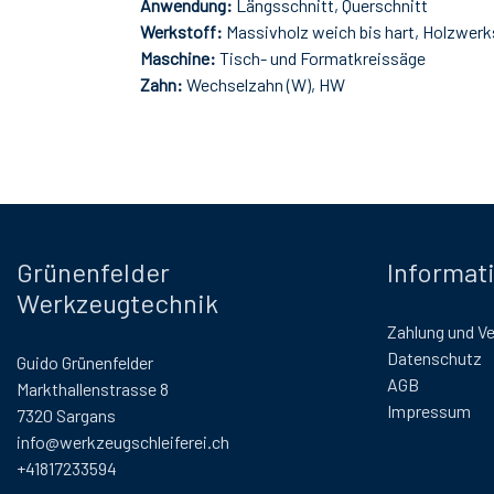
Anwendung:
Längsschnitt, Querschnitt
Werkstoff:
Massivholz weich bis hart, Holzwerk
Maschine:
Tisch- und Formatkreissäge
Zahn:
Wechselzahn (W), HW
Grünenfelder
Informat
Werkzeugtechnik
Zahlung und V
Datenschutz
Guido Grünenfelder
AGB
Markthallenstrasse 8
Impressum
7320 Sargans
info@werkzeugschleiferei.ch
+41817233594