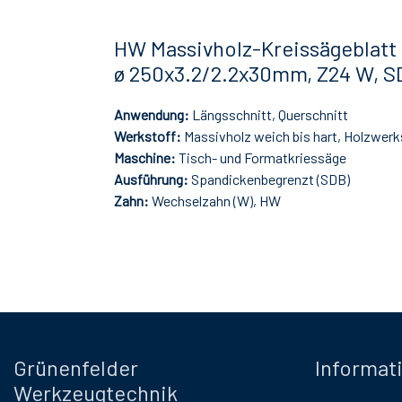
HW Massivholz-Kreissägeblatt
ø 250x3.2/2.2x30mm, Z24 W, S
Anwendung:
Längsschnitt, Querschnitt
Werkstoff:
Massivholz weich bis hart, Holzwerk
Maschine:
Tisch- und Formatkriessäge
Ausführung:
Spandickenbegrenzt (SDB)
Zahn:
Wechselzahn (W), HW
Grünenfelder
Informat
Werkzeugtechnik