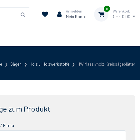
0
Anmelden
Warenkorb
Mein Konto
CHF 0.00
te
Sägen
Holz u. Holzwerkstoffe
HW Massivholz-Kreissägeblätter
ge zum Produkt
/ Firma