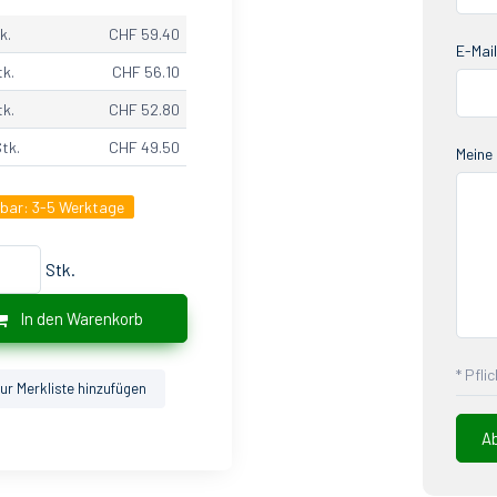
k.
CHF 59.40
E-Mail
tk.
CHF 56.10
tk.
CHF 52.80
Stk.
CHF 49.50
Meine 
gbar:
3-5 Werktage
Stk.
In den Warenkorb
* Pfli
ur Merkliste hinzufügen