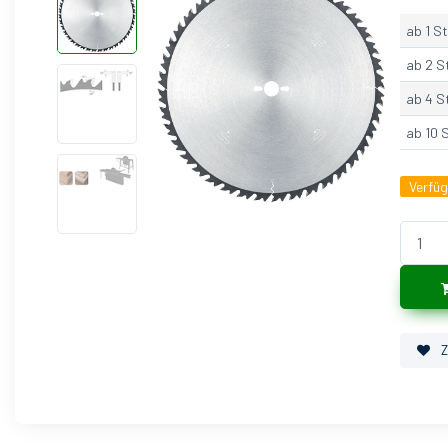
ab 1 St
ab 2 S
ab 4 S
ab 10 
Verfü
Z