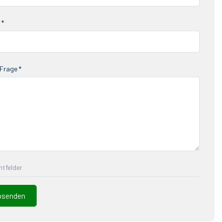
 *
Frage *
chtfelder