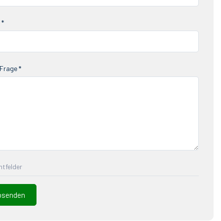
 *
Frage *
chtfelder