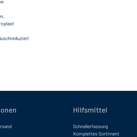
ne
en,
roplast
äuschreduziert
ionen
Hilfsmittel
ersand
Schnellerfassung
Komplettes Sortiment