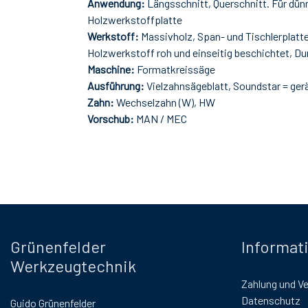
Anwendung:
Längsschnitt, Querschnitt. Für dün
Holzwerkstoffplatte
Werkstoff:
Massivholz, Span- und Tischlerplatt
Holzwerkstoff roh und einseitig beschichtet, Du
Maschine:
Formatkreissäge
Ausführung:
Vielzahnsägeblatt, Soundstar = ger
Zahn:
Wechselzahn (W), HW
Vorschub:
MAN / MEC
Grünenfelder
Informat
Werkzeugtechnik
Zahlung und V
Datenschutz
Guido Grünenfelder