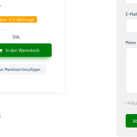
.
E-Mail
gbar:
3-5 Werktage
Stk.
Meine 
In den Warenkorb
ur Merkliste hinzufügen
* Pfli
ø