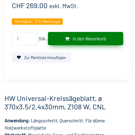
CHF 269.00
exkl. MwSt.
Verfügbar:
3-5 Werktage
Stk.
In den Warenkorb
Zur Merkliste hinzufügen
HW Universal-Kreissägeblatt, ø
370x3.5/2.4x30mm, Z108 W, CNL
Anwendung:
Längsschnitt, Querschnitt. Für dünne
Holzwerkstoffplatte
Werkstoff:
Massivholz, Span- und Tischlerplatten,