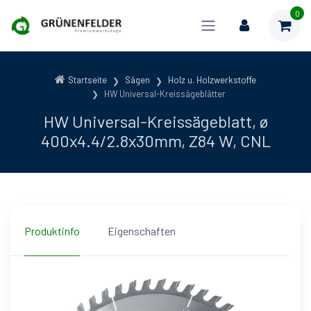
0
Startseite
Sägen
Holz u. Holzwerkstoffe
HW Universal-Kreissägeblätter
HW Universal-Kreissägeblatt, ø
400x4.4/2.8x30mm, Z84 W, CNL
Produktinfo
Eigenschaften