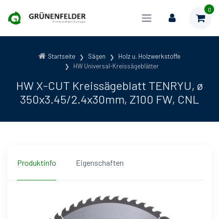
0
Startseite
Sägen
Holz u. Holzwerkstoffe
HW Universal-Kreissägeblätter
HW X-CUT Kreissägeblatt TENRYU, ø
350x3.45/2.4x30mm, Z100 FW, CNL
Produktinfo
Eigenschaften