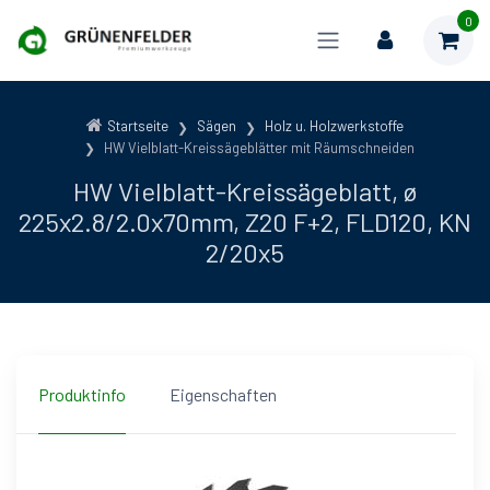
0
Startseite
Sägen
Holz u. Holzwerkstoffe
HW Vielblatt-Kreissägeblätter mit Räumschneiden
HW Vielblatt-Kreissägeblatt, ø
225x2.8/2.0x70mm, Z20 F+2, FLD120, KN
2/20x5
Produktinfo
Eigenschaften