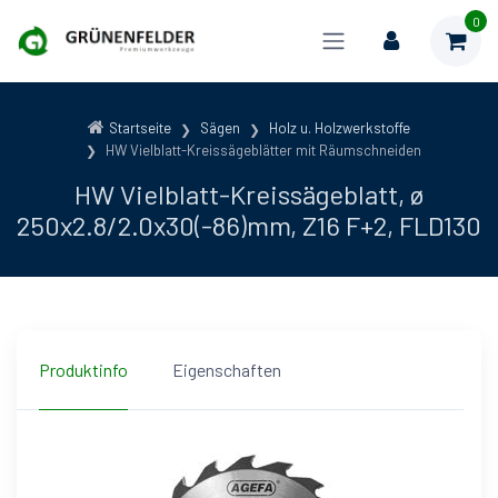
0
Startseite
Sägen
Holz u. Holzwerkstoffe
HW Vielblatt-Kreissägeblätter mit Räumschneiden
HW Vielblatt-Kreissägeblatt, ø
250x2.8/2.0x30(-86)mm, Z16 F+2, FLD130
Produktinfo
Eigenschaften