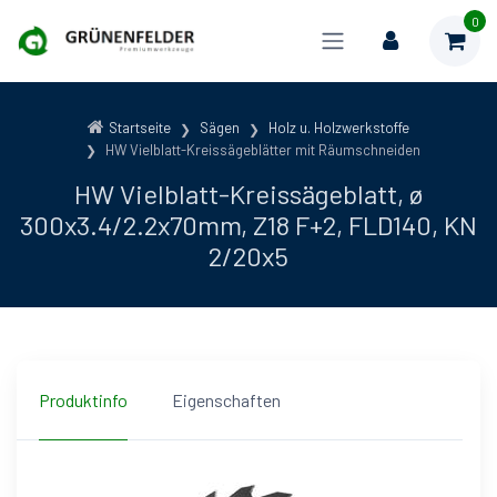
0
Startseite
Sägen
Holz u. Holzwerkstoffe
HW Vielblatt-Kreissägeblätter mit Räumschneiden
HW Vielblatt-Kreissägeblatt, ø
300x3.4/2.2x70mm, Z18 F+2, FLD140, KN
2/20x5
Produktinfo
Eigenschaften