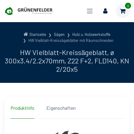
0
Startseite
Sägen
Holz u. Holzwerkstoffe
HW Vielblatt-Kreissägeblätter mit Räumschneiden
HW Vielblatt-Kreissägeblatt, ø
300x3.4/2.2x70mm, Z22 F+2, FLD140, KN
2/20x5
Produktinfo
Eigenschaften