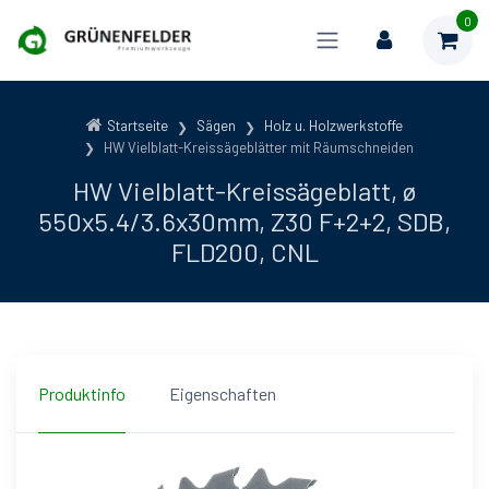
0
Startseite
Sägen
Holz u. Holzwerkstoffe
HW Vielblatt-Kreissägeblätter mit Räumschneiden
HW Vielblatt-Kreissägeblatt, ø
550x5.4/3.6x30mm, Z30 F+2+2, SDB,
FLD200, CNL
Produktinfo
Eigenschaften