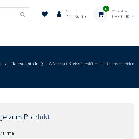
0
Anmelden
Warenkorb
Mein Konto
CHF 0.00
Holz u. Holzwerkstoffe
HW Vielblatt-Kreissägeblätter mit Räumschneiden
ge zum Produkt
/ Firma