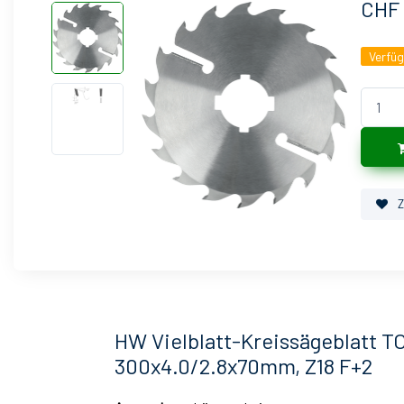
CHF 
Verfü
Z
HW Vielblatt-Kreissägeblatt T
300x4.0/2.8x70mm, Z18 F+2