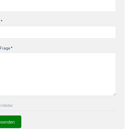
 *
Frage *
chtfelder