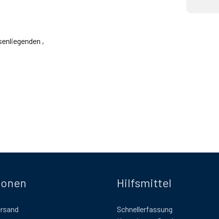
senliegenden ,
ionen
Hilfsmittel
ersand
Schnellerfassung