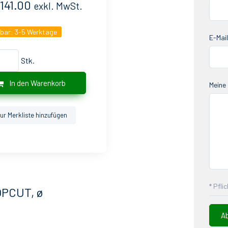
141.00
exkl. MwSt.
gbar:
3-5 Werktage
E-Mail
Stk.
In den Warenkorb
Meine 
ur Merkliste hinzufügen
* Pfli
OPCUT, ø