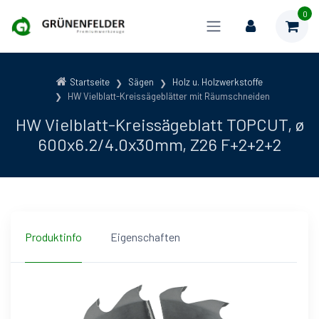
0
Startseite
Sägen
Holz u. Holzwerkstoffe
HW Vielblatt-Kreissägeblätter mit Räumschneiden
HW Vielblatt-Kreissägeblatt TOPCUT, ø
600x6.2/4.0x30mm, Z26 F+2+2+2
Produktinfo
Eigenschaften