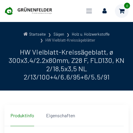
0
Startseite
Sägen
Holz u. Holzwerkstoffe
HW Vielblatt-Kreissägeblätter
HW Vielblatt-Kreissägeblatt, ø
300x3.4/2.2x80mm, Z28 F, FLD130, KN
2/18,5x3,5 NL
2/13/100+4/6.6/95+6/5.5/91
Produktinfo
Eigenschaften